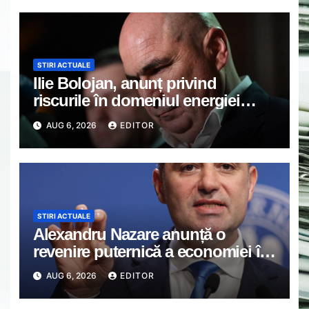
STIRI ACTUALE
Ilie Bolojan, anunț privind
riscurile în domeniul energiei
electrice. Ce a decis Guvernul
AUG 6, 2026
EDITOR
STIRI ACTUALE
Alexandru Nazare anunță o
revenire puternică a economiei în
2027: Inflația va scădea, consumul
AUG 6, 2026
EDITOR
va crește