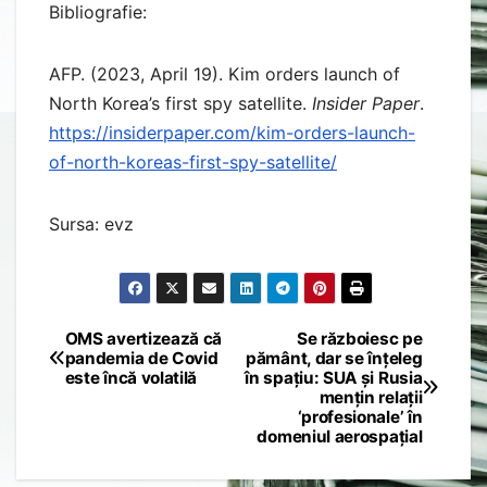
Bibliografie:
AFP. (2023, April 19). Kim orders launch of
North Korea’s first spy satellite.
Insider Paper
.
https://insiderpaper.com/kim-orders-launch-
of-north-koreas-first-spy-satellite/
Sursa: evz
OMS avertizează că
Se războiesc pe
Post
pandemia de Covid
pământ, dar se înțeleg
este încă volatilă
în spațiu: SUA și Rusia
navigation
mențin relații
‘profesionale’ în
domeniul aerospațial