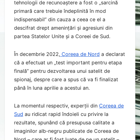
tehnologii de recunoaștere a fost o „sarcină
primară care trebuie îndeplinită în mod
indispensabil” din cauza a ceea ce el a
descifrat drept amenințări și agresiuni din
partea Statelor Unite și a Coreei de Sud.
În decembrie 2022,
Coreea de Nord
a declarat
că a efectuat un „test important pentru etapa
finală” pentru dezvoltarea unui satelit de
spionaj, despre care a spus că va fi finalizat
până în luna aprilie a acestui an.
La momentul respectiv, experții din
Coreea de
Sud
au ridicat rapid îndoieli cu privire la
rezultate, spunând că presupusa calitate a
imaginilor alb-negru publicate de Coreea de
Nord – care ar fi fost luate de pe un satelit –