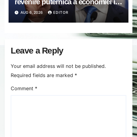
revenire puternică a economiei în
2027: Inflația va scădea, consumul
AUG 6, 2026
EDITOR
va crește
Leave a Reply
Your email address will not be published.
Required fields are marked
*
Comment
*