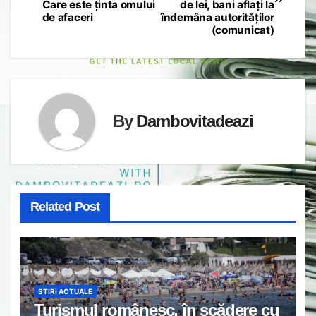
navigation
Care este ținta omului
de lei, bani aflați la
de afaceri
îndemâna autorităților
(comunicat)
By
Dambovitadeazi
Related Post
STIRI ACTUALE
Turismul românesc, în scădere cu