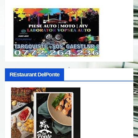
REstaurant DelPonte