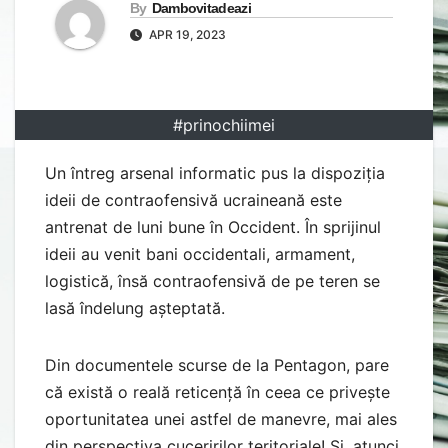
By
Dambovitadeazi
APR 19, 2023
#prinochiimei
Un întreg arsenal informatic pus la dispoziția
ideii de contraofensivă ucraineană este
antrenat de luni bune în Occident. În sprijinul
ideii au venit bani occidentali, armament,
logistică, însă contraofensivă de pe teren se
lasă îndelung așteptată.
Din documentele scurse de la Pentagon, pare
că există o reală reticență în ceea ce privește
oportunitatea unei astfel de manevre, mai ales
din perspectiva cuceririlor teritoriale! Și, atunci