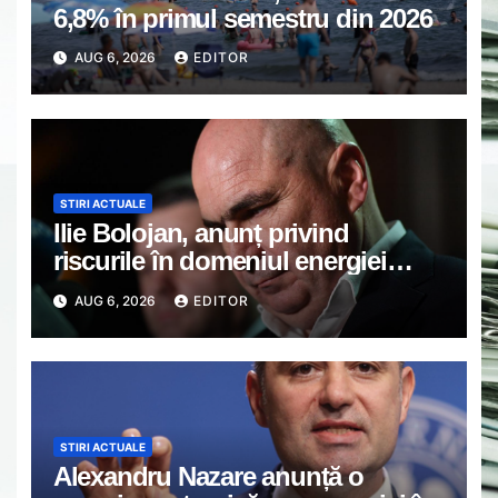
6,8% în primul semestru din 2026
AUG 6, 2026
EDITOR
STIRI ACTUALE
Ilie Bolojan, anunț privind
riscurile în domeniul energiei
electrice. Ce a decis Guvernul
AUG 6, 2026
EDITOR
STIRI ACTUALE
Alexandru Nazare anunță o