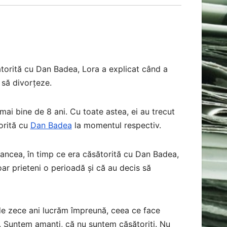
torită cu Dan Badea, Lora a explicat când a
 să divorțeze.
ai bine de 8 ani. Cu toate astea, ei au trecut
orită cu
Dan Badea
la momentul respectiv.
 Oancea, în timp ce era căsătorită cu Dan Badea,
oar prieteni o perioadă și că au decis să
de zece ani lucrăm împreună, ceea ce face
ă. Suntem amanți, că nu suntem căsătoriți. Nu