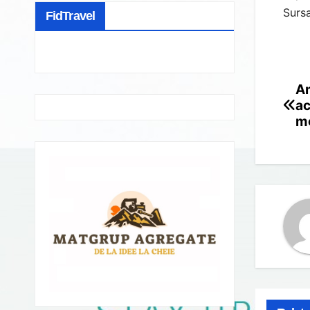
Sursa
FidTravel
Am
Po
ac
na
mo