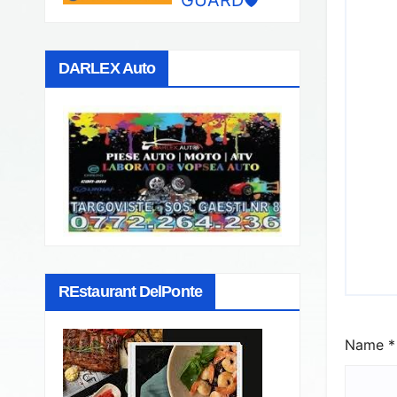
DARLEX Auto
REstaurant DelPonte
Name
*