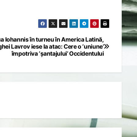
ca Iohannis în turneu în America Latină,
hei Lavrov iese la atac: Cere o ‘uniune’
împotriva ‘șantajului’ Occidentului