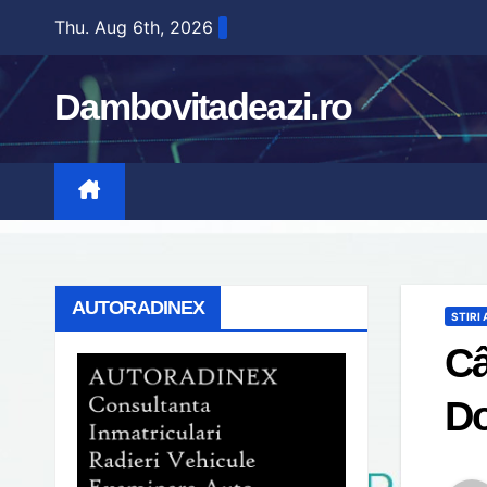
Skip
Thu. Aug 6th, 2026
to
content
Dambovitadeazi.ro
AUTORADINEX
STIRI
Câ
Do