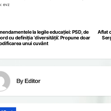
: evz
endamentele la legile educației: PSD, de
Aflat 
st
ord cu definiția ‘diversității’. Propune doar
Serg
vigation
dificarea unui cuvânt
By
Editor