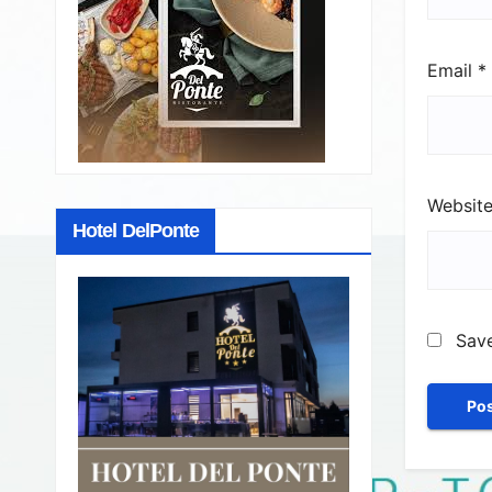
Email
*
Websit
Hotel DelPonte
Save