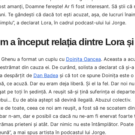
st amanți, Doamne ferește! Ar fi fost interesant. Să știi că m
ni. Te gândești că dacă tot ești acuzat, așa, de lucruri înain
implu”, a declarat Lora, în cadrul podcast-ului lui Jorge.
m a început relația dintre Lora 
ț Ghenu a format un cuplu cu
Doinița Oancea
. Aceasta a ac
estrămat din cauza ei. De curând, solista a declarat că și-
a despărțit de
Dan Badea
și că tot ce spune Doinița este o
, ce acuză. Dar eu eram deja liberă. Și el la fel. Dar noi 
at pe toți în ședință. A reușit să-și țină suferința ei depart
ebui… Eu de abia aștept să devină ilegală. Abuzul colectiv.
te de toate, ceea ce noi am reușit, a fost să ne scoatem din
bar n-am, dar e posibil ca dacă nu ne-am fi enervat foarte ta
 rămas prieteni și atât. Dar nimic nu este întâmplător. Poate
ună”, a mai spus artista în podcastul lui Jorge.