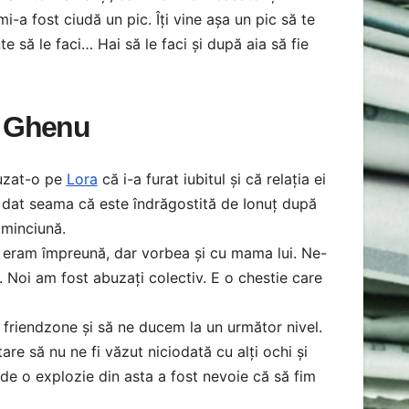
i-a fost ciudă un pic. Îți vine așa un pic să te
te să le faci… Hai să le faci și după aia să fie
și Ghenu
uzat-o pe
Lora
că i-a furat iubitul și că relația ei
a dat seama că este îndrăgostită de Ionuț după
 minciună.
nu eram împreună, dar vorbea și cu mama lui. Ne-
e. Noi am fost abuzați colectiv. E o chestie care
 friendzone și să ne ducem la un următor nivel.
re să nu ne fi văzut niciodată cu alți ochi și
 de o explozie din asta a fost nevoie că să fim