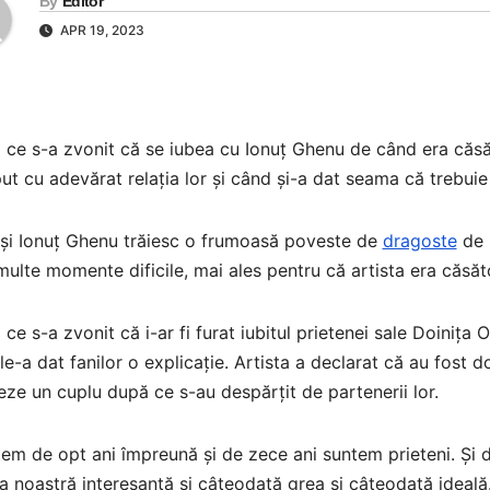
By
Editor
APR 19, 2023
ce s-a zvonit că se iubea cu Ionuț Ghenu de când era căsă
ut cu adevărat relația lor și când și-a dat seama că trebuie
și Ionuț Ghenu trăiesc o frumoasă poveste de
dragoste
de m
multe momente dificile, mai ales pentru că artista era căsăt
ce s-a zvonit că i-ar fi furat iubitul prietenei sale Doinița
le-a dat fanilor o explicație. Artista a declarat că au fost d
ze un cuplu după ce s-au despărțit de partenerii lor.
em de opt ani împreună și de zece ani suntem prieteni. Și 
ia noastră interesantă și câteodată grea și câteodată ideal