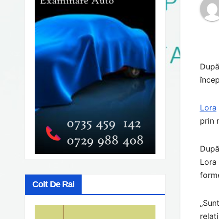
După 
încep
Lora
prin 
După 
Lora 
forme
Colt De Rai
„Sunt
relaț