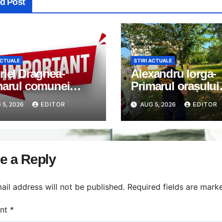
ed Post
ACTUALE
STIRI ACTUALE
iel Dragnea-
Alexandru Iorga-
marul comunei
Primarul orașului
imanu: Anunț
Găești: Orașele c
 5, 2026
EDITOR
AUG 5, 2026
EDITOR
ortant
nu apar din întâm
e a Reply
ail address will not be published.
Required fields are mar
nt
*