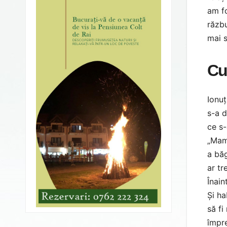
am fo
răzbu
mai s
Cu
Ionu
s-a d
ce s-
„Mamă
a băg
ar tr
Înain
Și ha
să fi
împre