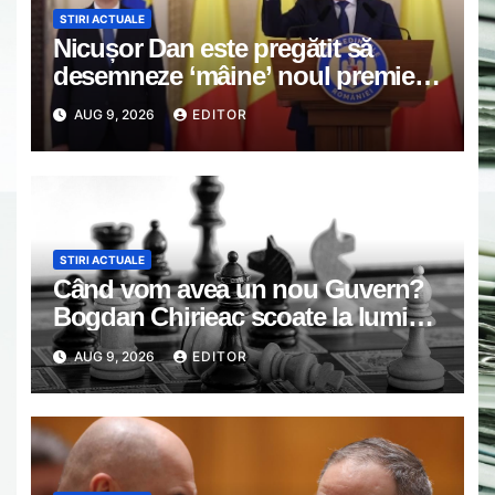
STIRI ACTUALE
Nicușor Dan este pregătit să
desemneze ‘mâine’ noul premier,
anunță Eugen Tomac: Niciuna
AUG 9, 2026
EDITOR
dintre cele două propuneri nu are
majoritate
STIRI ACTUALE
Când vom avea un nou Guvern?
Bogdan Chirieac scoate la lumină
jocuri politice de culise: Noi dăm
AUG 9, 2026
EDITOR
banii, noi le plătim VIDEO