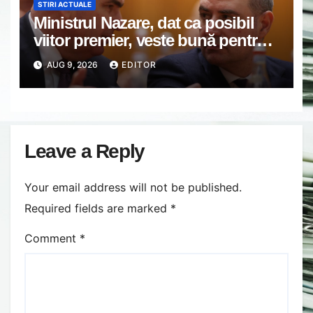
STIRI ACTUALE
Ministrul Nazare, dat ca posibil
viitor premier, veste bună pentru
români: Momentul din care vom
AUG 9, 2026
EDITOR
simți ”normalitatea” economică
Leave a Reply
Your email address will not be published.
Required fields are marked
*
Comment
*