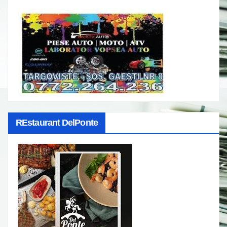
REstaurant DelPonte