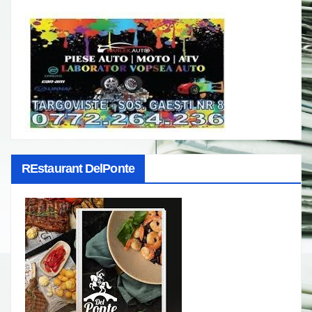
REstaurant DelPonte