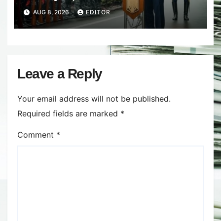
bugetară nu trebuie făcută pe
AUG 8, 2026
EDITOR
umerii militarilor și polițiștilor
Leave a Reply
Your email address will not be published.
Required fields are marked
*
Comment
*