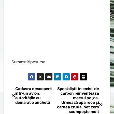
Sursa:stiripesurse
Cadavru descoperit
Specialiștii în emisii de
Post
într-un avion:
carbon reinventează
autoritățile au
mersul pe jos.
navigation
demarat o anchetă
Urmează apa rece și
carnea crudă. Net zero
scumpește mult