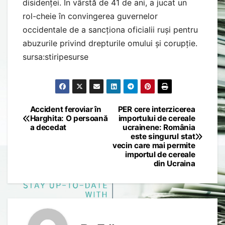
disidenței. În vârstă de 41 de ani, a jucat un
rol-cheie în convingerea guvernelor
occidentale de a sancționa oficialii ruși pentru
abuzurile privind drepturile omului și corupție.
sursa:stiripesurse
Accident feroviar în
PER cere interzicerea
Post
Harghita: O persoană
importului de cereale
a decedat
ucrainene: România
navigation
este singurul stat
vecin care mai permite
importul de cereale
din Ucraina