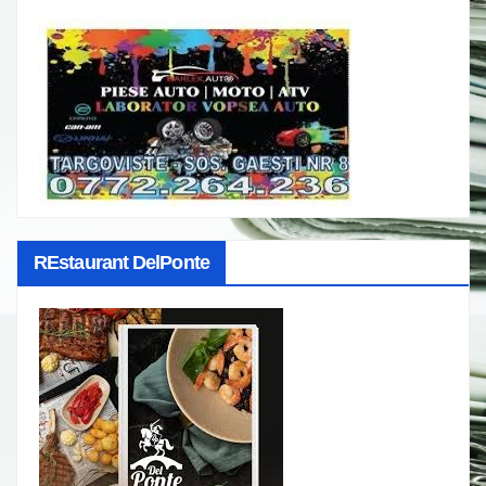
REstaurant DelPonte