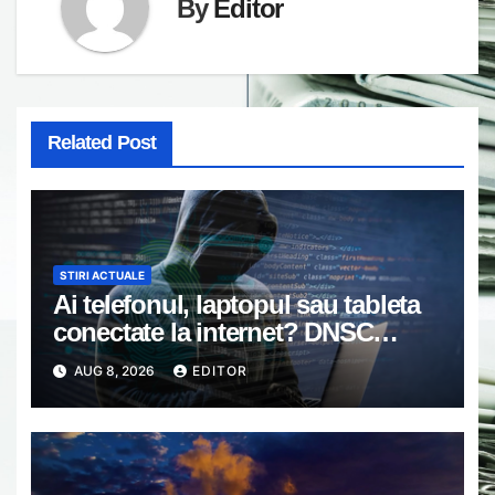
By
Editor
Related Post
STIRI ACTUALE
Ai telefonul, laptopul sau tableta
conectate la internet? DNSC
avertizează asupra unui risc pe
AUG 8, 2026
EDITOR
care mulți utilizatori îl ignoră