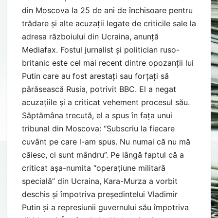
din Moscova la 25 de ani de închisoare pentru
trădare și alte acuzații legate de criticile sale la
adresa războiului din Ucraina, anunță
Mediafax. Fostul jurnalist și politician ruso-
britanic este cel mai recent dintre opozanții lui
Putin care au fost arestați sau forțați să
părăsească Rusia, potrivit BBC. El a negat
acuzațiile și a criticat vehement procesul său.
Săptămâna trecută, el a spus în fața unui
tribunal din Moscova: “Subscriu la fiecare
cuvânt pe care l-am spus. Nu numai că nu mă
căiesc, ci sunt mândru”. Pe lângă faptul că a
criticat așa-numita “operațiune militară
specială” din Ucraina, Kara-Murza a vorbit
deschis și împotriva președintelui Vladimir
Putin și a represiunii guvernului său împotriva