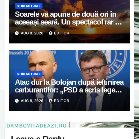
STIRI ACTUALE
Soarele va apune de două ori în
aceeași seară. Un spectacol rar va
întrerupe liniștea unui sat din
AUG 8, 2026
EDITOR
Europa
STIRI ACTUALE
Atac dur la Bolojan după ieftinirea
carburanților: „PSD a scris legea.
Dumneavoastră ați scris discursul
AUG 8, 2026
EDITOR
de după”