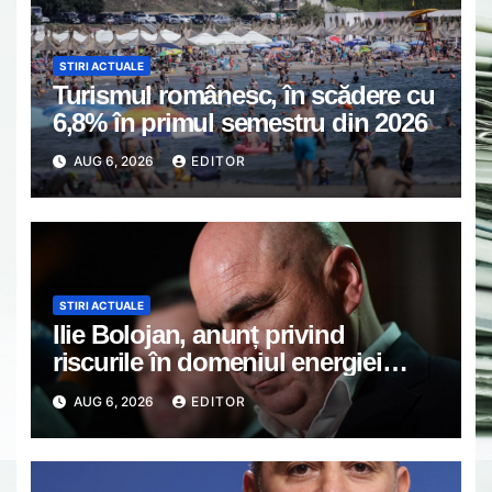
STIRI ACTUALE
Turismul românesc, în scădere cu
6,8% în primul semestru din 2026
AUG 6, 2026
EDITOR
STIRI ACTUALE
Ilie Bolojan, anunț privind
riscurile în domeniul energiei
electrice. Ce a decis Guvernul
AUG 6, 2026
EDITOR