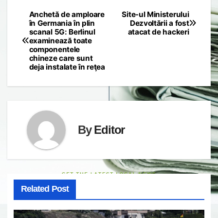
Anchetă de amploare
Site-ul Ministerului
Post
în Germania în plin
Dezvoltării a fost
scanal 5G: Berlinul
atacat de hackeri
navigation
examinează toate
componentele
chineze care sunt
deja instalate în reţea
By
Editor
Related Post