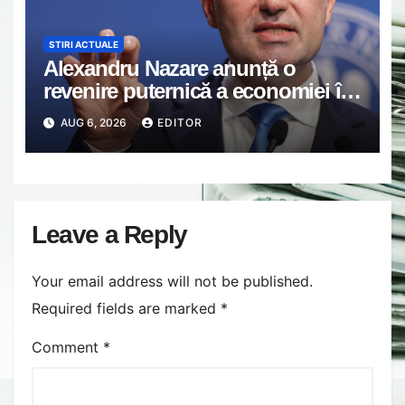
STIRI ACTUALE
Alexandru Nazare anunță o
revenire puternică a economiei în
2027: Inflația va scădea, consumul
AUG 6, 2026
EDITOR
va crește
Leave a Reply
Your email address will not be published.
Required fields are marked
*
Comment
*