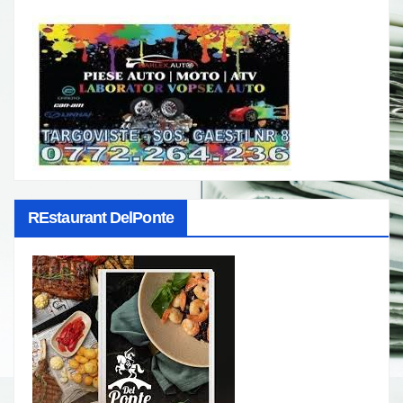
REstaurant DelPonte