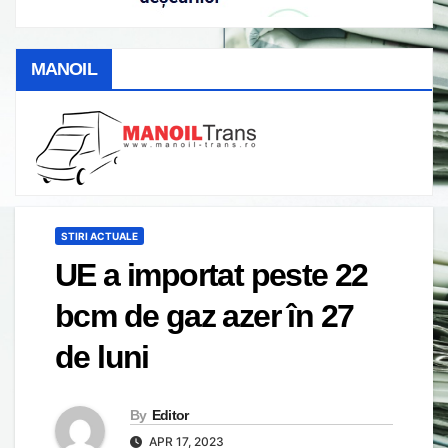
MANOIL
STIRI ACTUALE
UE a importat peste 22
bcm de gaz azer în 27
de luni
By
Editor
APR 17, 2023