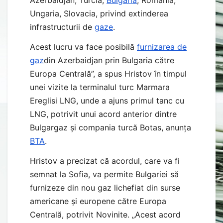
Azerbaidjan, Turcia,
Bulgaria
, România,
Ungaria, Slovacia, privind extinderea
infrastructurii de
gaze
.
Acest lucru va face posibilă
furnizarea de
gaz
din Azerbaidjan prin Bulgaria către
Europa Centrală”, a spus Hristov în timpul
unei vizite la terminalul turc Marmara
Ereglisi LNG, unde a ajuns primul tanc cu
LNG, potrivit unui acord anterior dintre
Bulgargaz și compania turcă Botas, anunța
BTA
.
Hristov a precizat că acordul, care va fi
semnat la Sofia, va permite Bulgariei să
furnizeze din nou gaz lichefiat din surse
americane și europene către Europa
Centrală, potrivit Novinite. „Acest acord