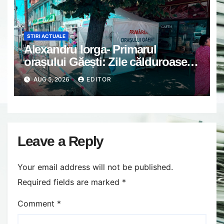
STIRI ACTUALE
Alexandru Iorga- Primarul
orașului Găești: Zile călduroase.
Grijă unii de alții.
AUG 5, 2026
EDITOR
Leave a Reply
Your email address will not be published.
Required fields are marked
*
Comment
*