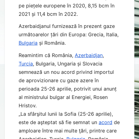
pe piețele europene în 2020, 8,15 bcm în
2021 și 11,4 bcm în 2022.
Azerbaidjanul furnizează în prezent gaze
următoarelor țări din Europa: Grecia, Italia,
Bulgaria
și România.
Reamintim că România,
Azerbaidjan
,
Turcia
, Bulgaria, Ungaria și Slovacia
semnează un nou acord privind importul
de aprovizionare cu gaze azere în
perioada 25-26 aprilie, potrivit unui anunț
al ministrului bulgar al Energiei, Rosen
Hristov.
„La sfârşitul lunii la Sofia (25-26 aprilie),
este de aşteptat să fie semnat un
acord
de
amploare între mai multe ţări, printre care