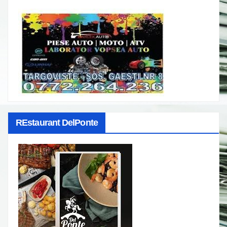
REstaurant DelPonte