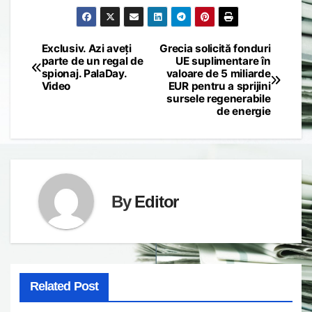
Exclusiv. Azi aveți
Grecia solicită fonduri
Post
parte de un regal de
UE suplimentare în
spionaj. PalaDay.
valoare de 5 miliarde
navigation
Video
EUR pentru a sprijini
sursele regenerabile
de energie
By
Editor
Related Post