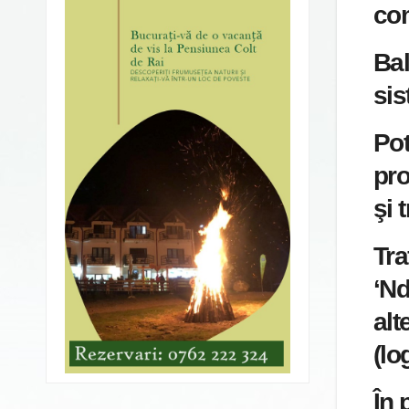
co
Bal
sis
Pot
pro
şi 
Tra
‘Nd
alt
(lo
În 