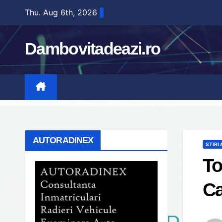
Skip
Thu. Aug 6th, 2026
to
content
Dambovitadeazi.ro
AUTORADINEX
STIRI
To
Ca