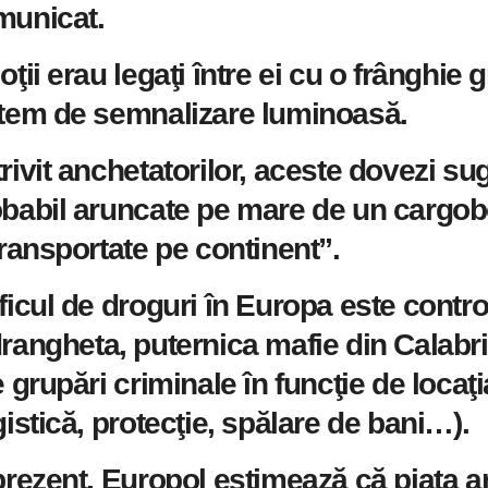
municat.
oţii erau legaţi între ei cu o frânghie
tem de semnalizare luminoasă.
rivit anchetatorilor, aceste dovezi su
babil aruncate pe mare de un cargobot
transportate pe continent”.
ficul de droguri în Europa este contro
rangheta, puternica mafie din Calabria
e grupări criminale în funcţie de locaţia
gistică, protecţie, spălare de bani…).
prezent, Europol estimează că piaţa 