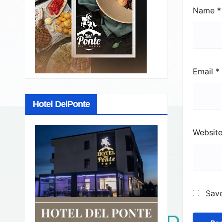
Name
*
Email
*
Hotel DelPonte
Websit
Save