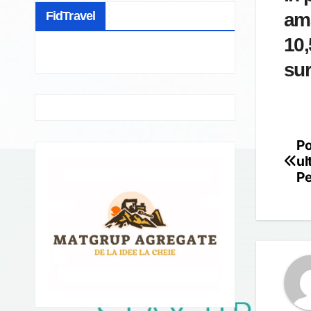
FidTravel
amă
10,
sur
Po
Po
ul
na
Pe