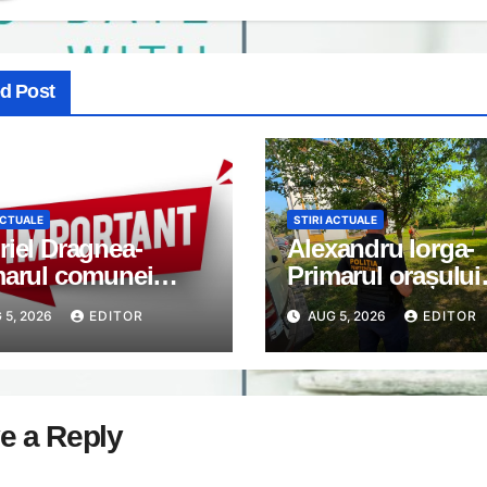
ed Post
ACTUALE
STIRI ACTUALE
iel Dragnea-
Alexandru Iorga-
marul comunei
Primarul orașului
imanu: Anunț
Găești: Orașele c
 5, 2026
EDITOR
AUG 5, 2026
EDITOR
ortant
nu apar din întâm
e a Reply