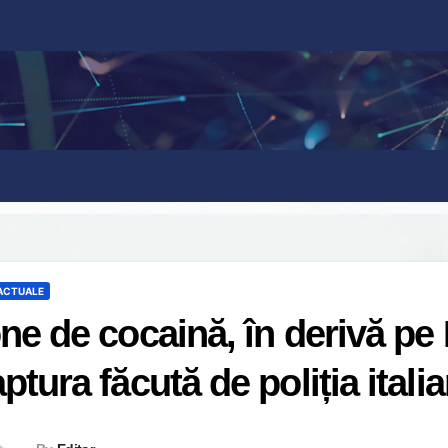
 ACTUALE
ne de cocaină, în derivă pe
ptura făcută de poliția itali