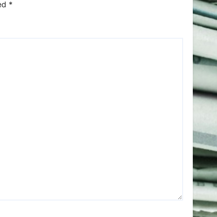
ked
*