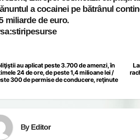
nuntul a cocainei pe bătrânul contine
5 miliarde de euro.
sa:stiripesurse
liţiştii au aplicat peste 3.700 de amenzi, în
La
st
timele 24 de ore, de peste 1,4 milioane lei /
rac
vigation
ste 300 de permise de conducere, reţinute
By
Editor