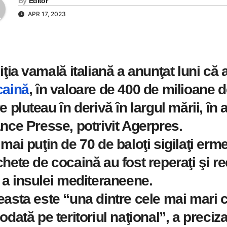
By
Editor
APR 17, 2023
iţia vamală italiană a anunţat luni că
caină
, în valoare de 400 de milioane d
e pluteau în derivă în largul mării, în
nce Presse, potrivit Agerpres.
mai puţin de 70 de baloţi sigilaţi erm
hete de cocaină au fost reperaţi şi re
 a insulei mediteraneene.
asta este “una dintre cele mai mari c
odată pe teritoriul naţional”, a preciza