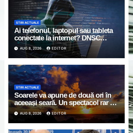
STIRI ACTUALE
Ai telefonul, laptopul sau tableta
conectate la internet? DNSC
avertizează asupra unui risc pe
AUG 8, 2026
EDITOR
care mulți utilizatori îl ignoră
STIRI ACTUALE
Soarele va apune de două ori în
aceeași seară. Un spectacol rar va
întrerupe liniștea unui sat din
AUG 8, 2026
EDITOR
Europa