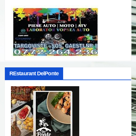
REstaurant DelPonte