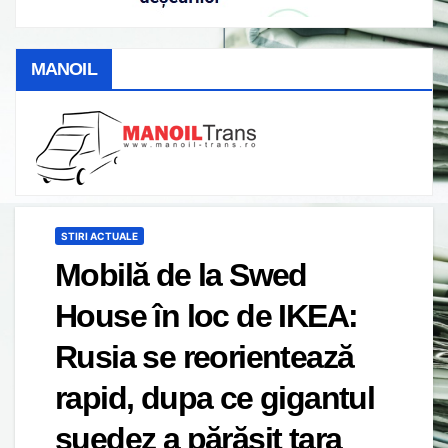
MANOIL
STIRI ACTUALE
Mobilă de la Swed
House în loc de IKEA:
Rusia se reorientează
rapid, dupa ce gigantul
suedez a părăsit țara