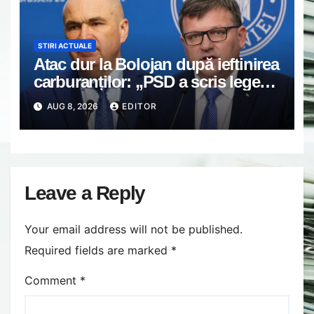
STIRI ACTUALE
Atac dur la Bolojan după ieftinirea
carburanților: „PSD a scris legea.
Dumneavoastră ați scris discursul
AUG 8, 2026
EDITOR
de după”
Leave a Reply
Your email address will not be published.
Required fields are marked
*
Comment
*