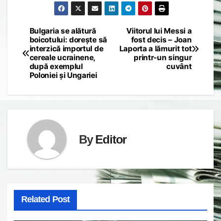
Bulgaria se alătură
Viitorul lui Messi a
Post
boicotului: dorește să
fost decis – Joan
interzică importul de
Laporta a lămurit tot
navigation
cereale ucrainene,
printr-un singur
după exemplul
cuvânt
Poloniei și Ungariei
By
Editor
Related Post