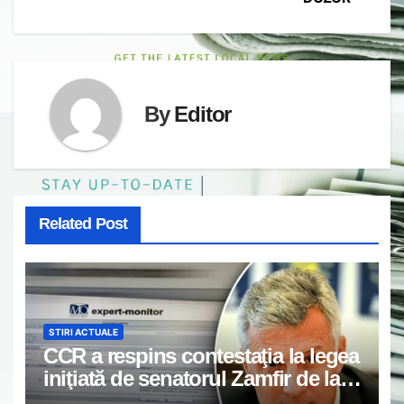
By
Editor
Related Post
STIRI ACTUALE
CCR a respins contestaţia la legea
iniţiată de senatorul Zamfir de la
PSD, care permite reluarea