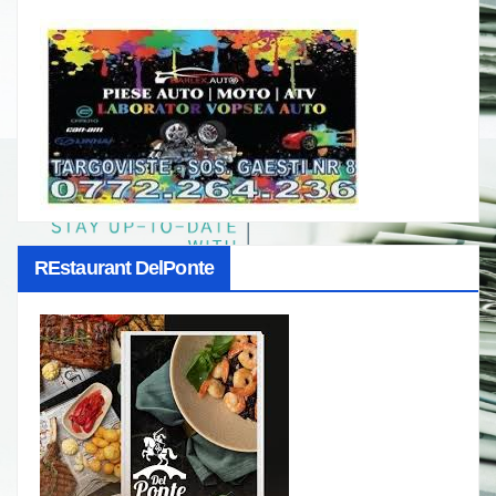
REstaurant DelPonte