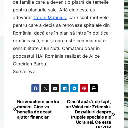
de familie care a devenit o piatră de temelie
pentru planurile sale. Află cine este cu
adevărat
Codin Maticiuc
, care sunt motivele
pentru care a decis să renoveze spitalele din
România, dacă are în plan să intre în politica
românească, dar și care este cea mai mare
sensibilitate a lui Nuțu Cămătaru doar în
podcastul HAI România realizat de Alice
Ciocîrlan Barbu.
Sursa: evz
Noi vouchere pentru
Cine îl apără, de fapt,
Post
români. Cine va
pe Volodimir Zelenski.
benefia de acest
Dezvăluiri despre
navigation
ajutor financiar
trupele speciale ale
Ucrainei. Ce este
DOZOR