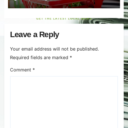
ultima lună, grâul s-a scumpit cel
mai mult (+5,8%), pe fondul
secetei, dar și al temerilor că
războiul din Ucraina va perturba
din nou exporturile prin Marea
Leave a Reply
Neagră.
Your email address will not be published.
Required fields are marked
*
Comment
*