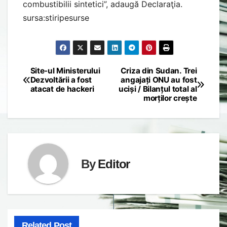
combustibilii sintetici”, adaugă Declaraţia.
sursa:stiripesurse
Site-ul Ministerului
Criza din Sudan. Trei
Post
Dezvoltării a fost
angajați ONU au fost
atacat de hackeri
uciși / Bilanțul total al
navigation
morților crește
By
Editor
Related Post