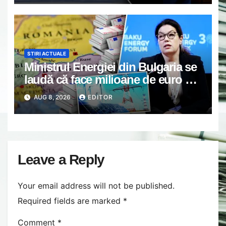
„Pentru că a dat afară translatorii”
STIRI ACTUALE
Ministrul Energiei din Bulgaria se
laudă că face milioane de euro pe
spatele crizei energetice din
AUG 8, 2026
EDITOR
România. Gândul a documentat
cazul
Leave a Reply
Your email address will not be published.
Required fields are marked
*
Comment
*