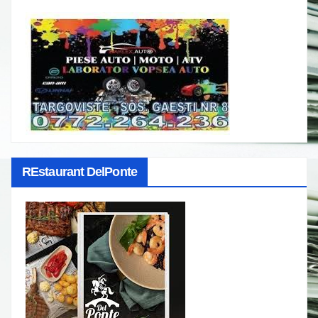
REstaurant DelPonte