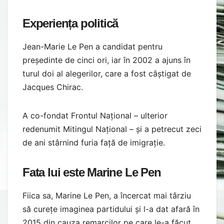
Experiența politică
Jean-Marie Le Pen a candidat pentru
președinte de cinci ori, iar în 2002 a ajuns în
turul doi al alegerilor, care a fost câștigat de
Jacques Chirac.
A co-fondat Frontul Național – ulterior
redenumit Mitingul Național – și a petrecut zeci
de ani stârnind furia față de imigrație.
Fata lui este Marine Le Pen
Fiica sa, Marine Le Pen, a încercat mai târziu
să curețe imaginea partidului și l-a dat afară în
2015 din cauza remarcilor pe care le-a făcut