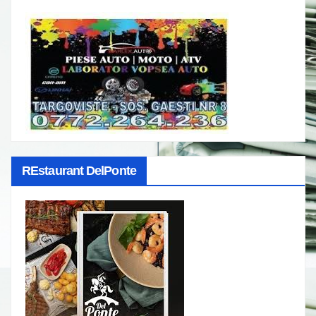
REstaurant DelPonte