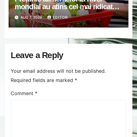
mondial au atins cel mai ridicat
nivel din ultimii peste trei ani. În
AUG 7, 2026
EDITOR
ultima lună, grâul s-a scumpit cel
mai mult (+5,8%), pe fondul
secetei, dar și al temerilor că
războiul din Ucraina va perturba
din nou exporturile prin Marea
Leave a Reply
Neagră.
Your email address will not be published.
Required fields are marked
*
Comment
*