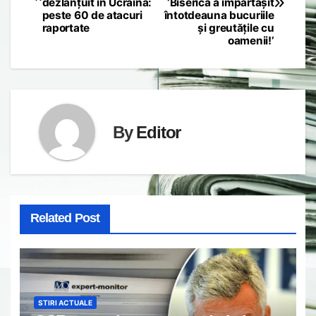
navigation
dezlănțuit în Ucraina:
‘Biserica a împărtășit
peste 60 de atacuri
întotdeauna bucuriile
raportate
și greutățile cu
oamenii!’
By
Editor
Related Post
STIRI ACTUALE