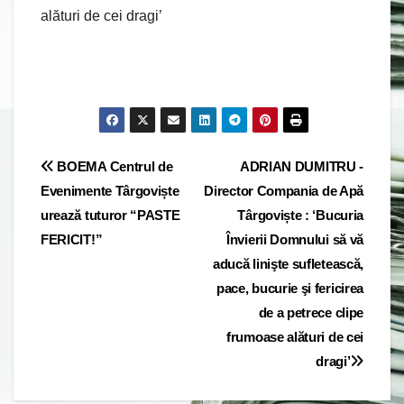
alături de cei dragi’
Post
BOEMA Centrul de
ADRIAN DUMITRU -
Evenimente Târgoviște
Director Compania de Apă
navigation
urează tuturor “PASTE
Târgoviște : ‘Bucuria
FERICIT!”
Învierii Domnului să vă
aducă linişte sufletească,
pace, bucurie şi fericirea
de a petrece clipe
frumoase alături de cei
dragi’