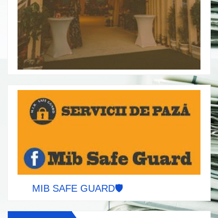
MIB SAFE GUARD🛡️