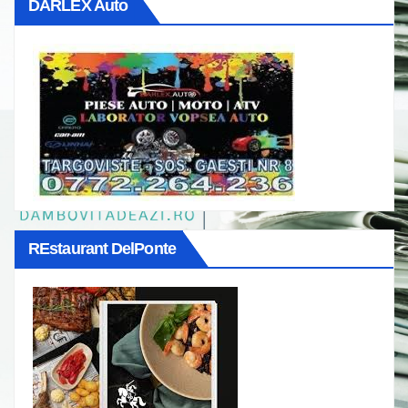
DARLEX Auto
REstaurant DelPonte