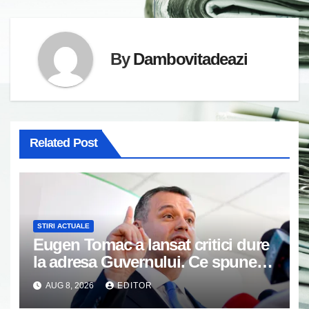
By
Dambovitadeazi
Related Post
STIRI ACTUALE
Eugen Tomac a lansat critici dure
la adresa Guvernului. Ce spune
despre fondurile alocate
AUG 8, 2026
EDITOR
partidelor politice de la bugetul de