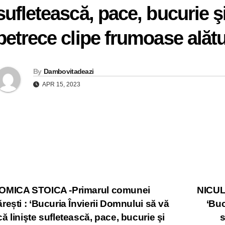
sufletească, pace, bucurie şi
petrece clipe frumoase alătur
By
Dambovitadeazi
APR 15, 2023
st
MICA STOICA -Primarul comunei
NICUL
rești : ‘Bucuria Învierii Domnului să vă
‘Buc
vigation
ă linişte sufletească, pace, bucurie şi
s