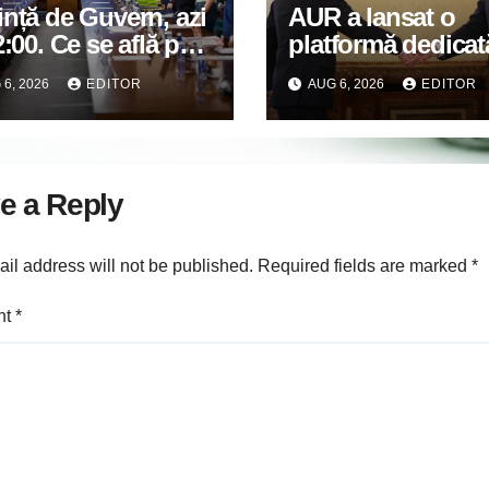
nță de Guvern, azi
AUR a lansat o
2:00. Ce se află pe
platformă dedicat
 lui Ilie Bolojan
demersului de
6, 2026
EDITOR
AUG 6, 2026
EDITOR
suspendare a
președintelui Nic
Dan
e a Reply
il address will not be published.
Required fields are marked
*
nt
*