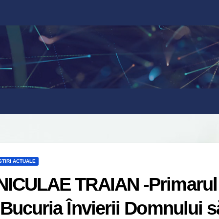
STIRI ACTUALE
NICULAE TRAIAN -Primarul o
‘Bucuria Învierii Domnului s