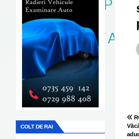
Po
RO
Văcă
COLT DE RAI
na
aduc