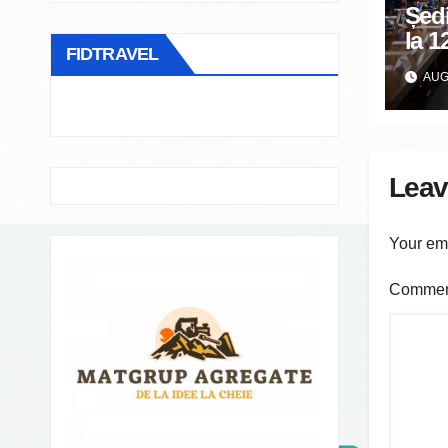
Ședi
la 1
FIDTRAVEL
masa
AUG 
Leav
Your ema
Comme