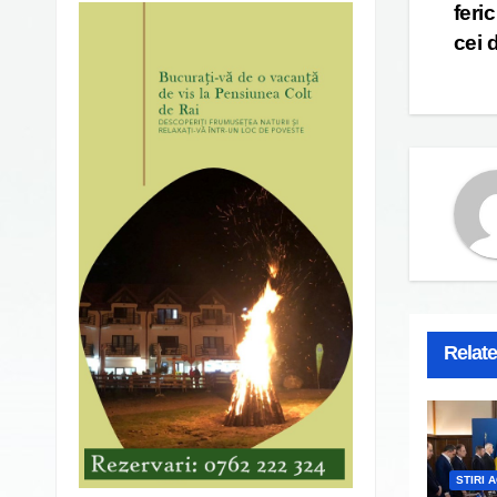
feri
cei 
Relat
STIRI 