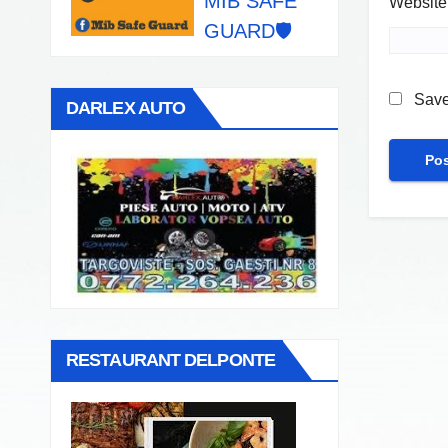
MIB SAFE
Website
GUARD🛡️
Save
DARLEX AUTO
RESTAURANT DELPONTE