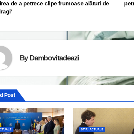
cirea de a petrece clipe frumoase alături de
pet
dragi’
By
Dambovitadeazi
ed Post
ACTUALE
STIRI ACTUALE