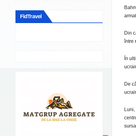
Bahmu
armat
FidTravel
Din c
între
În ul
ucrai
De câ
ucrai
Luni,
centr
sursa