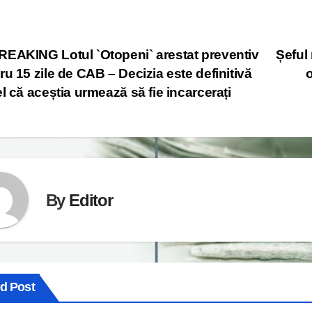
st
EAKING Lotul `Otopeni` arestat preventiv
Șeful
ru 15 zile de CAB – Decizia este definitivă
vigation
el că aceștia urmează să fie incarcerați
By
Editor
ed Post