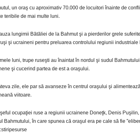
tul, un oraş cu aproximativ 70.000 de locuitori înainte de conflic
e teribile de mai multe luni.
auza lungimii Bătăliei de la Bahmut şi a pierderilor grele suferit
 ruşi şi ucraineni pentru preluarea controlului regiunii industria
timele luni, trupe ruseşti au înaintat în nordul şi sudul Bahmutulu
nene şi cucerind partea de est a oraşului.
teva zile, ele par să avanseze în centrul oraşului şi alimentează 
neană viitoare.
 şeful ocupaţiei ruse a regiunii ucrainene Doneţk, Denis Puşilin, 
ul Bahmutului, în care spunea că oraşul era pe cale să fie ”eliber
:stiripesurse