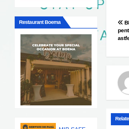
Po
Restaurant Boema
BR
pent
na
astf
Relat