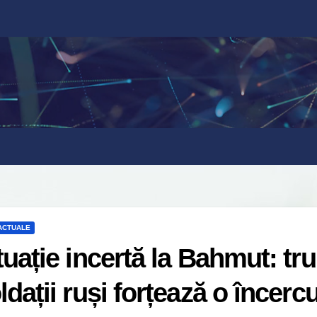
 ACTUALE
tuație incertă la Bahmut: tr
ldații ruși forțează o încerc