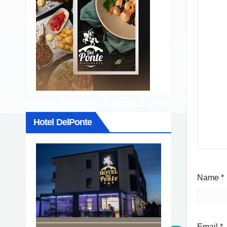
Hotel DelPonte
Name
*
Email
*