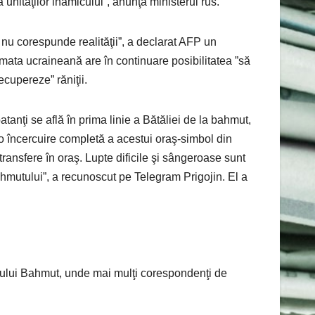
 unităţilor inamicului”, anunţă ministerul rus.
 nu corespunde realităţii”, a declarat AFP un
armata ucraineană are în continuare posibilitatea ”să
cupereze” răniţii.
tanţi se află în prima linie a Bătăliei de la bahmut,
 încercuire completă a acestui oraş-simbol din
transfere în oraş. Lupte dificile şi sângeroase sunt
hmutului”, a recunoscut pe Telegram Prigojin. El a
oraşului Bahmut, unde mai mulţi corespondenţi de