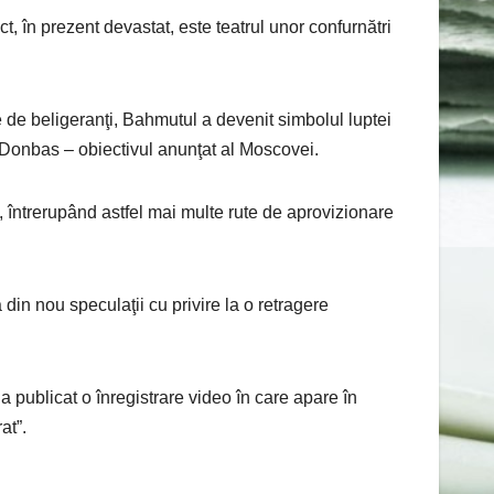
t, în prezent devastat, este teatrul unor confurnătri
e de beligeranţi, Bahmutul a devenit simbolul luptei
le Donbas – obiectivul anunţat al Moscovei.
i, întrerupând astfel mai multe rute de aprovizionare
din nou speculaţii cu privire la o retragere
a publicat o înregistrare video în care apare în
at”.