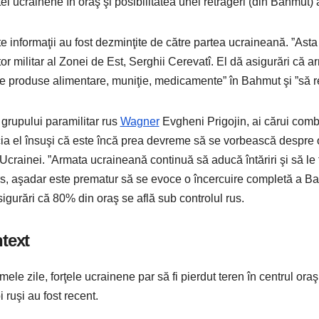
ei ucrainene în oraş şi posibilitatea unei retrageri (din Bahmut) a
e informaţii au fost dezminţite de către partea ucraineană. ”Asta
tor militar al Zonei de Est, Serghii Cerevatî. El dă asigurări că 
ze produse alimentare, muniţie, medicamente” în Bahmut şi ”să re
 grupului paramilitar rus
Wagner
Evgheni Prigojin, ai cărui comba
ia el însuşi că este încă prea devreme să se vorbească despre o
 Ucrainei. ”Armata ucraineană continuă să aducă întăriri şi să le 
rs, aşadar este prematur să se evoce o încercuire completă a Ba
sigurări că 80% din oraş se află sub controlul rus.
text
timele zile, forţele ucrainene par să fi pierdut teren în centrul 
 ruşi au fost recent.