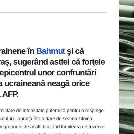
rainene în
Bahmut
şi că
raş, sugerând astfel că forţele
 epicentrul unor confruntări
a ucraineană neagă orice
ă AFP.
militare de intensitate puternică pentru a respinge
utului)”, anunţă într-o dare de seamă zilnică
uri grupurile de asalt, blocând trimiterea de rezerve