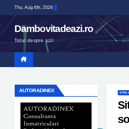
Skip
Thu. Aug 6th, 2026
to
content
Dambovitadeazi.ro
Totul despre azi!
AUTORADINEX
STIRI
Si
so