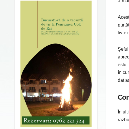
armat
Acest
purtă
livre
Şeful
aprec
estul
în cu
dat a
Con
În ul
război