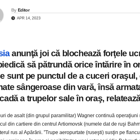
By
Editor
APR 14, 2023
sia
anunţă joi că blochează forţele uc
iedică să pătrundă orice întărire în o
e sunt pe punctul de a cuceri oraşul,
ate sângeroase din vară, însă armat
cadă a trupelor sale în oraş, relateaz
uri de asalt (din grupul paramilitar) Wagner continuă operaţiuni 
cul din cartiere din centrul Artiomovsk (numele dat de ruşi Bahm
terul rus al Apărării. ”Trupe aeropurtate (ruseşti) susţin pe flanc