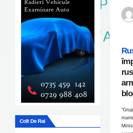
Ru
împ
rus
arm
blo
”Grup
inami
Colt De Rai
Minis