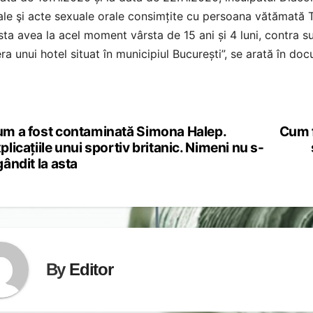
le şi acte sexuale orale consimțite cu persoana vătămată 
ta avea la acel moment vârsta de 15 ani și 4 luni, contra su
a unui hotel situat în municipiul București”, se arată în do
m a fost contaminată Simona Halep.
Cum f
st
plicațiile unui sportiv britanic. Nimeni nu s-
vigation
gândit la asta
By
Editor