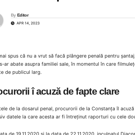
By
Editor
APR 14, 2023
mai spus că nu a vrut să facă plângere penală pentru șantaj
s-ar abate asupra familiei sale, în momentul în care filmulețe
e de publicul larg.
ocurorii î acuză de fapte clare
tele de la dosarul penal, procurorii de la Constanța îl acuză
siv datele la care acesta ar fi întreținut raporturi cu cele d
ata de 19.11.2020 și la data de 22.11.2020, inculpatul Diaco