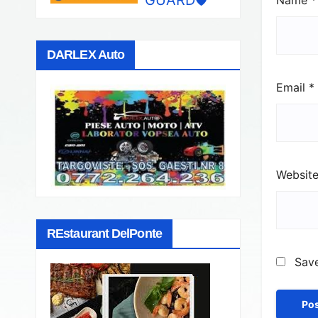
Name
*
DARLEX Auto
Email
*
Websit
REstaurant DelPonte
Save