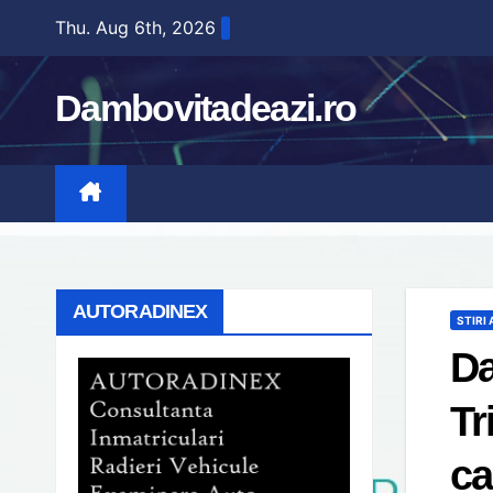
Skip
Thu. Aug 6th, 2026
to
content
Dambovitadeazi.ro
AUTORADINEX
STIRI
Da
Tr
ca