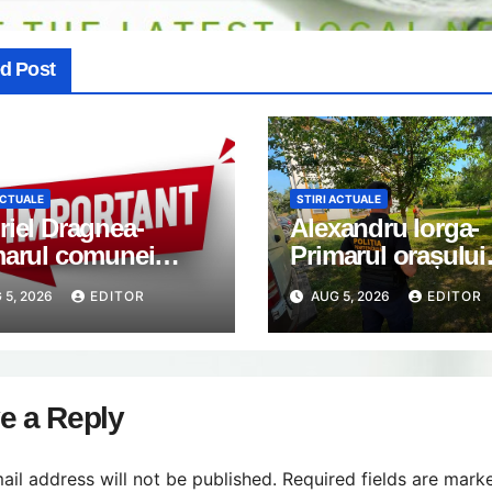
ed Post
ACTUALE
STIRI ACTUALE
iel Dragnea-
Alexandru Iorga-
marul comunei
Primarul orașului
imanu: Anunț
Găești: Orașele c
 5, 2026
EDITOR
AUG 5, 2026
EDITOR
ortant
nu apar din întâm
e a Reply
ail address will not be published.
Required fields are mar