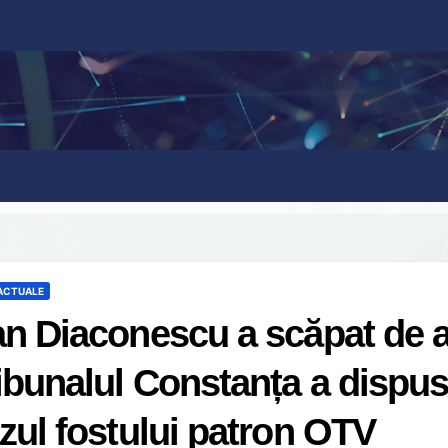
 ACTUALE
n Diaconescu a scăpat de ar
ibunalul Constanța a dispus 
zul fostului patron OTV