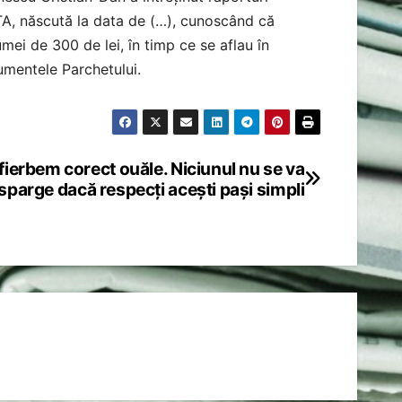
TA, născută la data de (…), cunoscând că
mei de 300 de lei, în timp ce se aflau în
cumentele Parchetului.
ierbem corect ouăle. Niciunul nu se va
sparge dacă respecți acești pași simpli