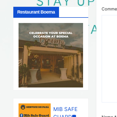
Comme
Restaurant Boema
MIB SAFE
GUARD🛡️