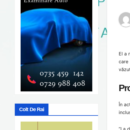
El a 
care 
văzut
Pr
În ac
Colt De Rai
inclu
”La d