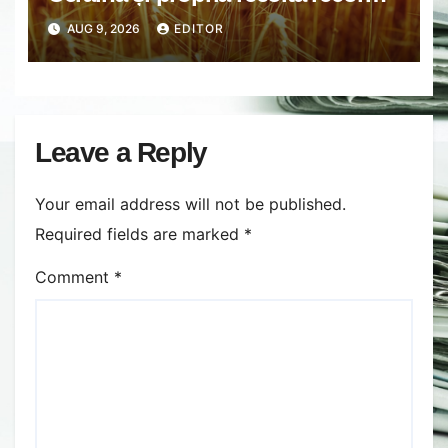
Rusia lovește porturile ucrainene,
AUG 9, 2026
EDITOR
iar țara noastră ar putea redeveni
principala rută pentru exportul
cerealelor
Leave a Reply
Your email address will not be published.
Required fields are marked
*
Comment
*