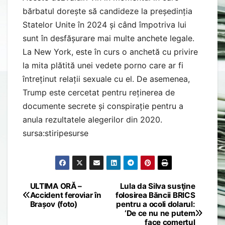
bărbatul dorește să candideze la președinția
Statelor Unite în 2024 și când împotriva lui
sunt în desfășurare mai multe anchete legale.
La New York, este în curs o anchetă cu privire
la mita plătită unei vedete porno care ar fi
întreținut relații sexuale cu el. De asemenea,
Trump este cercetat pentru reținerea de
documente secrete și conspirație pentru a
anula rezultatele alegerilor din 2020.
sursa:stiripesurse
ULTIMA ORĂ –
Lula da Silva susţine
Post
Accident feroviar în
folosirea Băncii BRICS
Brașov (foto)
pentru a ocoli dolarul:
navigation
‘De ce nu ne putem
face comerțul