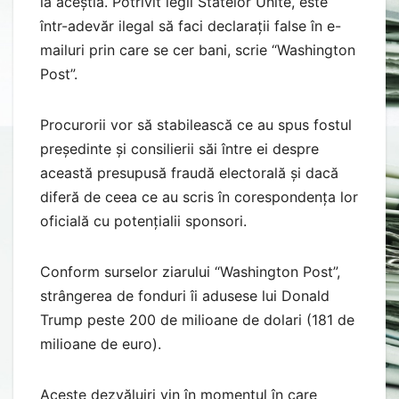
la aceștia. Potrivit legii Statelor Unite, este
într-adevăr ilegal să faci declarații false în e-
mailuri prin care se cer bani, scrie “Washington
Post”.
Procurorii vor să stabilească ce au spus fostul
președinte și consilierii săi între ei despre
această presupusă fraudă electorală și dacă
diferă de ceea ce au scris în corespondența lor
oficială cu potențialii sponsori.
Conform surselor ziarului “Washington Post”,
strângerea de fonduri îi adusese lui Donald
Trump peste 200 de milioane de dolari (181 de
milioane de euro).
Aceste dezvăluiri vin în momentul în care