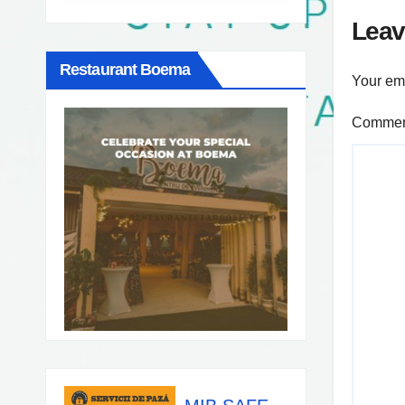
prop
Leav
Restaurant Boema
Your ema
Comme