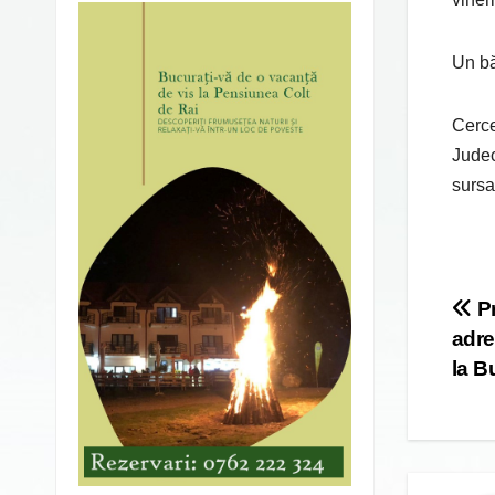
Un bă
Cerce
Judec
sursa
Po
Pr
adre
na
la B