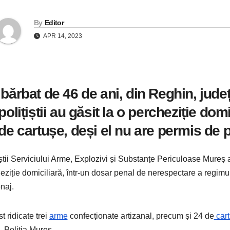
By
Editor
APR 14, 2023
bărbat de 46 de ani, din Reghin, județ
polițiștii au găsit la o percheziție domi
de cartușe, deși el nu are permis de 
iștii Serviciului Arme, Explozivi și Substanțe Periculoase Mureș
eziție domiciliară, într-un dosar penal de nerespectare a regimulu
naj.
t ridicate trei
arme
confecționate artizanal, precum și 24 de
car
, Poliția Mureș.