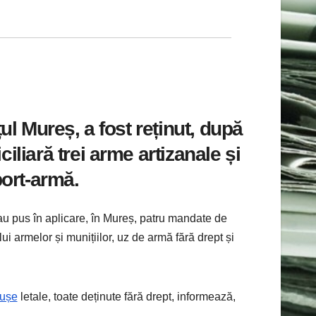
ul Mureș, a fost reținut, după
ciliară trei arme artizanale și
port-armă.
 au pus în aplicare, în Mureș, patru mandate de
i armelor și munițiilor, uz de armă fără drept și
tușe
letale, toate deținute fără drept, informează,