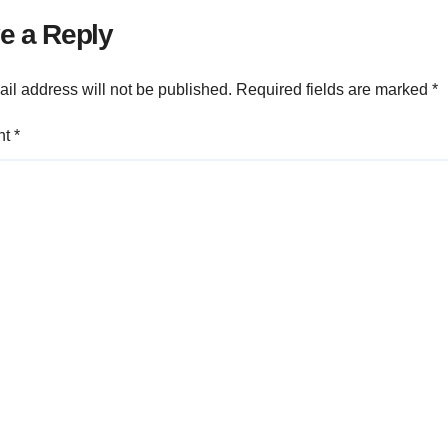
rietari din Găești.
e a Reply
il address will not be published.
Required fields are marked
*
nt
*