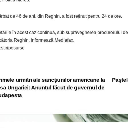
rbat de 46 de ani, din Reghin, a fost reținut pentru 24 de ore.
tările în acest caz continuă, sub supravegherea procurorului de
ătoria Reghin, informează Mediafax.
:stiripesurse
st
imele urmări ale sancţiunilor americane la
Paşte
sa Ungariei: Anunțul făcut de guvernul de
vigation
udapesta