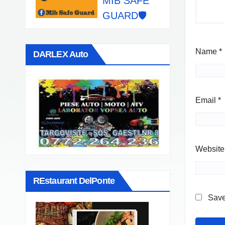
MIB SAFE
GUARD🛡️
Name
*
DARLEX Auto
Email
*
Website
REstaurant DelPonte
Save