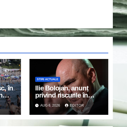
STIRI ACTUALE
c, în
Ilie Bolojan, anunț
n
privind riscurile în
din
domeniul energiei
AUG 6, 2026
EDITOR
electrice. Ce a decis
Guvernul