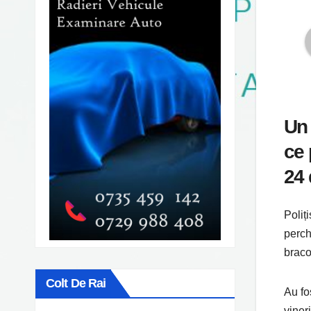
Un 
ce 
24 
Poliț
perch
braco
Colt De Rai
Au fos
vineri