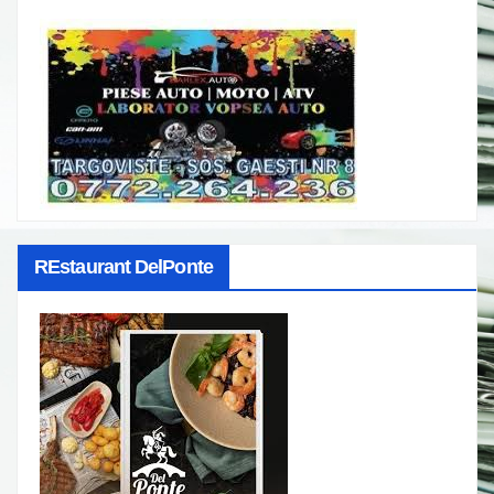
REstaurant DelPonte