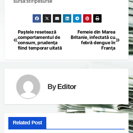
sursa:stiripesurse
Paştele resetează
Femeie din Marea
Post
comportamentul de
Britanie, infectată cu
consum, prudenţa
febră dengue în
navigation
fiind temporar uitată
Franţa
By
Editor
Related Post