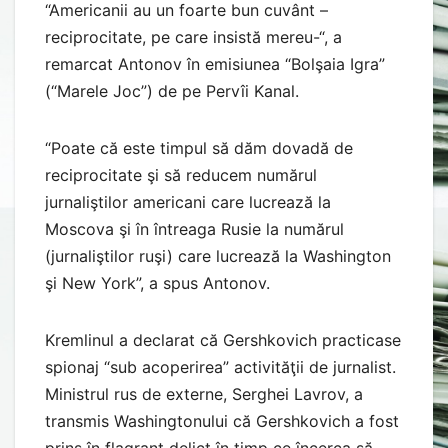
“Americanii au un foarte bun cuvânt –
reciprocitate, pe care insistă mereu-“, a
remarcat Antonov în emisiunea “Bolşaia Igra”
(“Marele Joc”) de pe Pervîi Kanal.
“Poate că este timpul să dăm dovadă de
reciprocitate şi să reducem numărul
jurnaliştilor americani care lucrează la
Moscova şi în întreaga Rusie la numărul
(jurnaliştilor ruşi) care lucrează la Washington
şi New York”, a spus Antonov.
Kremlinul a declarat că Gershkovich practicase
spionaj “sub acoperirea” activităţii de jurnalist.
Ministrul rus de externe, Serghei Lavrov, a
transmis Washingtonului că Gershkovich a fost
prins în flagrant delict în timp ce încerca să