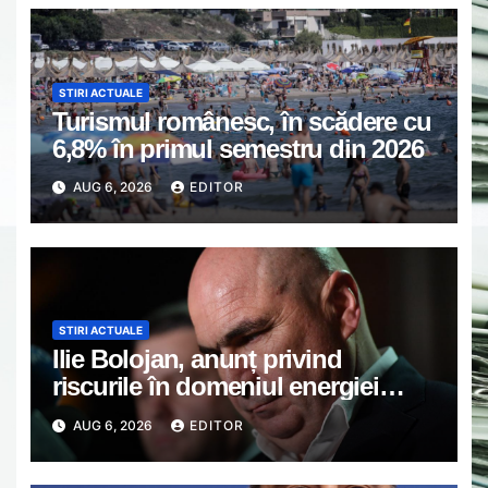
STIRI ACTUALE
Turismul românesc, în scădere cu
6,8% în primul semestru din 2026
AUG 6, 2026
EDITOR
STIRI ACTUALE
Ilie Bolojan, anunț privind
riscurile în domeniul energiei
electrice. Ce a decis Guvernul
AUG 6, 2026
EDITOR