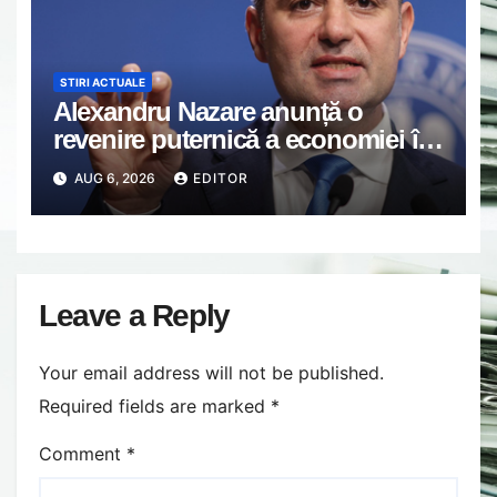
STIRI ACTUALE
Alexandru Nazare anunță o
revenire puternică a economiei în
2027: Inflația va scădea, consumul
AUG 6, 2026
EDITOR
va crește
Leave a Reply
Your email address will not be published.
Required fields are marked
*
Comment
*