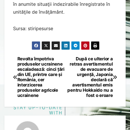
în anumite situaţii indezirabile înregistrate în
unităţile de învăţământ.
Sursa: stiripesurse
Revolta împotriva
După ce ulterior a
Post
produselor ucrainene
retras avertismentul
escaladează: cinci țări
de evacuare de
navigation
din UE, printre care și
urgență, Japonia
România, cer
declară că
interzicerea
avertismentul emis
produselor agricole
pentru Hokkaido nu a
ucrainene
fost o eroare