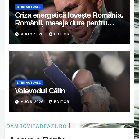
STIRI ACTUALE
Criza energetică lovește România.
Românii, mesaje dure pentru
Bolojan: „Să economisească el,
AUG 8, 2026
EDITOR
nu noi!” VIDEO
STIRI ACTUALE
Voievodul Călin
AUG 8, 2026
EDITOR