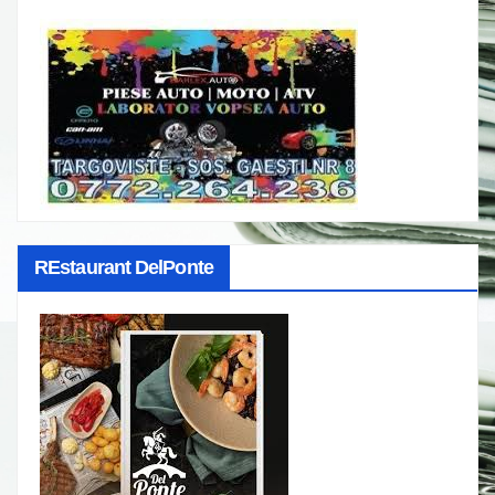
REstaurant DelPonte