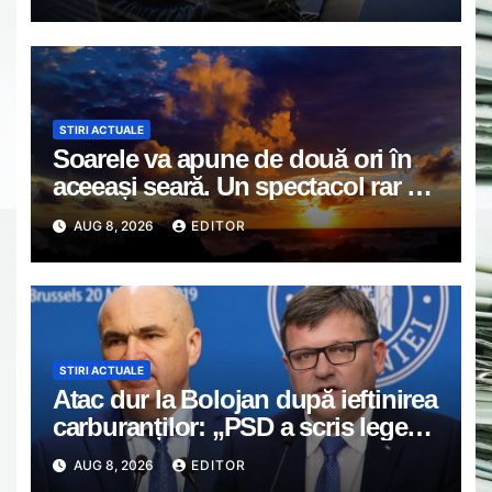
care mulți utilizatori îl ignoră
STIRI ACTUALE
Soarele va apune de două ori în
aceeași seară. Un spectacol rar va
întrerupe liniștea unui sat din
AUG 8, 2026
EDITOR
Europa
STIRI ACTUALE
Atac dur la Bolojan după ieftinirea
carburanților: „PSD a scris legea.
Dumneavoastră ați scris discursul
AUG 8, 2026
EDITOR
de după”