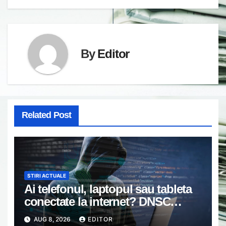
By
Editor
Related Post
STIRI ACTUALE
Ai telefonul, laptopul sau tableta
conectate la internet? DNSC
avertizează asupra unui risc pe
AUG 8, 2026
EDITOR