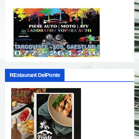
REstaurant DelPonte