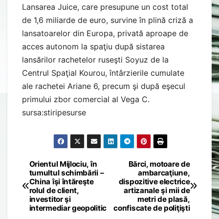
Lansarea Juice, care presupune un cost total
de 1,6 miliarde de euro, survine în plină criză a
lansatoarelor din Europa, privată aproape de
acces autonom la spaţiu după sistarea
lansărilor rachetelor ruseşti Soyuz de la
Centrul Spaţial Kourou, întârzierile cumulate
ale rachetei Ariane 6, precum şi după eşecul
primului zbor comercial al Vega C.
sursa:stiripesurse
Orientul Mijlociu, în
Bărci, motoare de
Post
tumultul schimbării –
ambarcaţiune,
China îşi întăreşte
dispozitive electrice
navigation
rolul de client,
artizanale şi mii de
investitor şi
metri de plasă,
intermediar geopolitic
confiscate de poliţişti