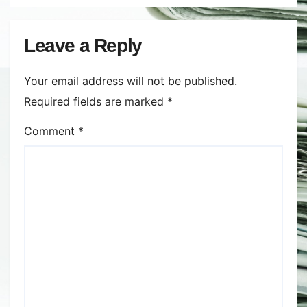
secetei, dar și al temerilor că
războiul din Ucraina va perturba
din nou exporturile prin Marea
Leave a Reply
Neagră.
Your email address will not be published.
Required fields are marked
*
Comment
*