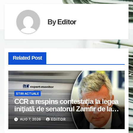
By
Editor
Related Post
STIRI ACTUALE
CCR a respins contestaţia la legea
iniţiată de senatorul Zamfir de la
PSD, care permite reluarea
AUG 7, 2026
EDITOR
construcţiei hidrocentralelor din
zonele protejate