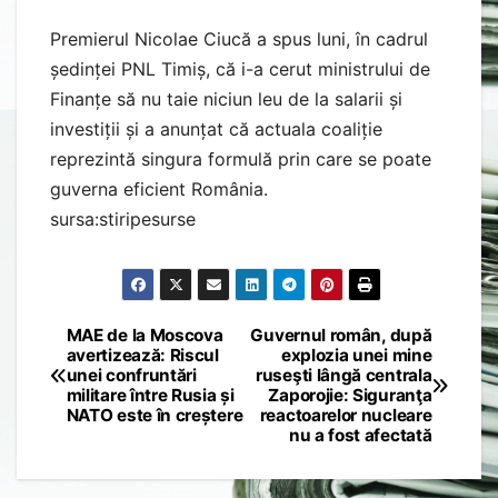
Premierul Nicolae Ciucă a spus luni, în cadrul
ședinței PNL Timiș, că i-a cerut ministrului de
Finanțe să nu taie niciun leu de la salarii și
investiții și a anunțat că actuala coaliție
reprezintă singura formulă prin care se poate
guverna eficient România.
sursa:stiripesurse
MAE de la Moscova
Guvernul român, după
Post
avertizează: Riscul
explozia unei mine
unei confruntări
ruseşti lângă centrala
navigation
militare între Rusia și
Zaporojie: Siguranţa
NATO este în creștere
reactoarelor nucleare
nu a fost afectată