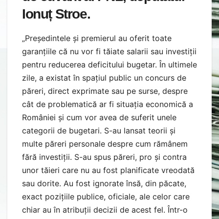
Ionuț Stroe.
„Președintele și premierul au oferit toate
garanțiile că nu vor fi tăiate salarii sau investiții
pentru reducerea deficitului bugetar. În ultimele
zile, a existat în spațiul public un concurs de
păreri, direct exprimate sau pe surse, despre
cât de problematică ar fi situația economică a
României și cum vor avea de suferit unele
categorii de bugetari. S-au lansat teorii și
multe păreri personale despre cum rămânem
fără investiții. S-au spus păreri, pro și contra
unor tăieri care nu au fost planificate vreodată
sau dorite. Au fost ignorate însă, din păcate,
exact pozițiile publice, oficiale, ale celor care
chiar au în atribuții decizii de acest fel. Într-o