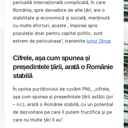
perioadă internațională complicată, în care
România, spre deosebire de alte țări, are o
stabilitate și economică și socială, menținută
cu multe eforturi, aceste , împinse spre
populație doar pentru capital politic, sunt
extrem de periculoase”, transmite
Ionuț Stroe
.
Cifrele, așa cum spunea și
președintele țării, arată o Românie
stabilă
În opinia purtătorului de cuvânt PNL, „cifrele,
așa cum spunea și președintele țării astăzi (joi
– n.r.), arată o Românie stabilă, cu un potențial
de dezvoltare pe care îl putem fructifica și pe
care nu multe țări îl au”.