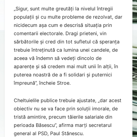
„Sigur, sunt multe greutăți la nivelul întregii
populații și cu multe probleme de rezolvat, dar
nicidecum așa cum e descrisă situația prin
comentarii electorale. Dragi prieteni, vin
sărbătorile și cred din tot sufletul că speranța
trebuie întreținută ca lumina unei candele, de
aceea vă îndemn să vedeți dincolo de
aparențe și să credem mai mult unii în alții, în
puterea noastră de a fi solidari și puternici
împreună”, încheie Stroe.
Cheltuielile publice trebuie ajustate, „dar acest
obiectiv nu se va face prin soluții imorale, de
tristă amintire, precum tăierile salariale din
perioada Băsescu”, afirma marți secretarul
general al PSD, Paul Stănescu.