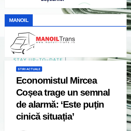
MANOIL
STIRI ACTUALE
Economistul Mircea
Coșea trage un semnal
de alarmă: ‘Este puțin
cinică situația’