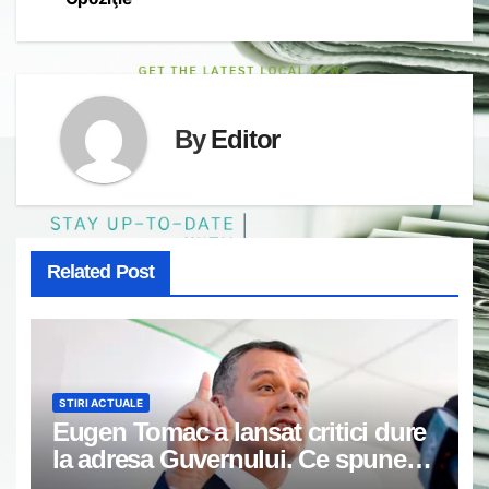
By
Editor
Related Post
STIRI ACTUALE
Eugen Tomac a lansat critici dure
la adresa Guvernului. Ce spune
despre fondurile alocate