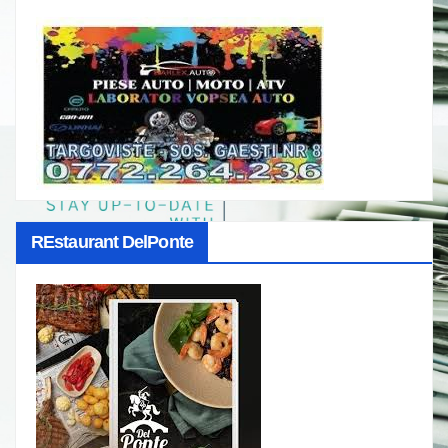
REstaurant DelPonte