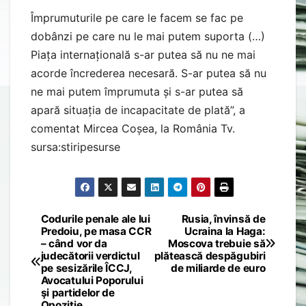
Împrumuturile pe care le facem se fac pe
dobânzi pe care nu le mai putem suporta (…)
Piața internațională s-ar putea să nu ne mai
acorde încrederea necesară. S-ar putea să nu
ne mai putem împrumuta și s-ar putea să
apară situația de incapacitate de plată”, a
comentat Mircea Coșea, la România Tv.
sursa:stiripesurse
Codurile penale ale lui
Rusia, învinsă de
Post
Predoiu, pe masa CCR
Ucraina la Haga:
– când vor da
Moscova trebuie să
navigation
judecătorii verdictul
plătească despăgubiri
pe sesizările ÎCCJ,
de miliarde de euro
Avocatului Poporului
şi partidelor de
Opoziţie