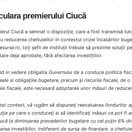
culara premierului Ciucă
erul Ciucă a semnat o dispoziție, care a fost transmisă tuturo
u reducerea cheltuielilor în contextul crizei încasărilor bug
pesurse.ro, toți șefii de instituții trebuie să prezinte soluții
are deja aprobate, fără afectarea investițiilor.
d in vedere obligatia Guvernului de a conduce politica fis
sele si obligațiile bugetare, precum și riscurile fiscale, de 
iei fiscale, este necesară adoptarea unor măsuri de reducere
est context, vă rugăm să dispuneţi reevaluarea fondurilor 
tuţia pe care o conduceţi si să identificaţi măsuri ce pot fi 
că la diminuarea prevederilor bugetare cu cel puţin 6% din 
area investiţiilor, indiferent de sursa de finanțare. a cheltui