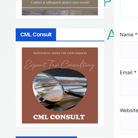
Name
*
CML Consult
Email
*
Websit