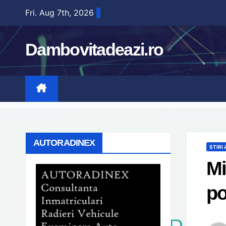
Skip
Fri. Aug 7th, 2026
to
content
Dambovitadeazi.ro
AUTORADINEX
STIRI
Mi
po