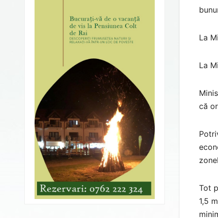
bunur
La Mi
La Mi
Minis
că or
Potri
econo
zonel
Tot p
1,5 m
minim