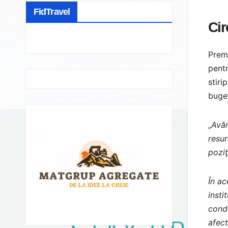
FidTravel
Cir
Premi
pentr
stiri
buget
„
Avăn
resur
poziţ
În ac
insti
condu
afect