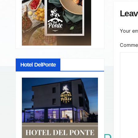
prop
Leav
Your em
Comme
Hotel DelPonte