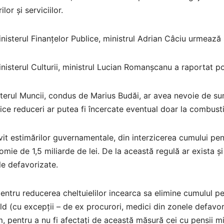
ilor și serviciilor.
nisterul Finanțelor Publice, ministrul Adrian Câciu urmează s
nisterul Culturii, ministrul Lucian Romanșcanu a raportat po
terul Muncii, condus de Marius Budăi, ar avea nevoie de sum
ice reduceri ar putea fi încercate eventual doar la combustibi
vit estimărilor guvernamentale, din interzicerea cumului pens
mie de 1,5 miliarde de lei. De la această regulă ar exista și
e defavorizate.
entru reducerea cheltuielilor incearca sa elimine cumulul pe
ld (cu excepții – de ex procurori, medici din zonele defavor
, pentru a nu fi afectați de această măsură cei cu pensii mi