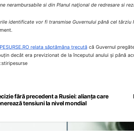
ne nerambursabile si din Planul naţional de redresare si rezi
ile identificate vor fi transmise Guvernului pănă cel târziu 
ment.
IPESURSE.RO relata săptămâna trecută
că Guvernul pregăte
uțin decât era previzionat de la începutul anului și până a
:stiripesurse
cizie fără precedent a Rusiei: alianța care
st
nerează tensiuni la nivel mondial
vigation