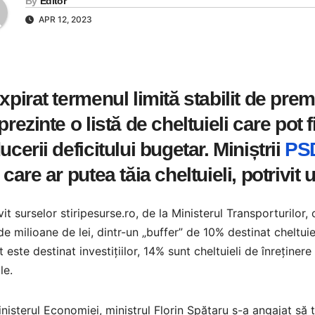
By
Editor
APR 12, 2023
xpirat termenul limită stabilit de prem
prezinte o listă de cheltuieli care pot f
ucerii deficitului bugetar. Miniștrii
PS
 care ar putea tăia cheltuieli, potrivit 
vit surselor stiripesurse.ro, de la Ministerul Transporturilor
e milioane de lei, dintr-un „buffer” de 10% destinat cheltuie
 este destinat investițiilor, 14% sunt cheltuieli de înreținer
le.
nisterul Economiei, ministrul Florin Spătaru s-a angajat să t