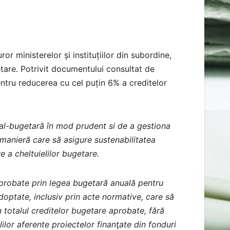
r ministerelor și instituțiilor din subordine,
etare. Potrivit documentului consultat de
 pentru reducerea cu cel puțin 6% a creditelor
cal-bugetară în mod prudent si de a gestiona
o manieră care să asigure sustenabilitatea
 a cheltuielilor bugetare.
aprobate prin legea bugetară anuală pentru
adoptate, inclusiv prin acte normative, care să
totalul creditelor bugetare aprobate, fără
elilor aferente proiectelor finanţate din fonduri