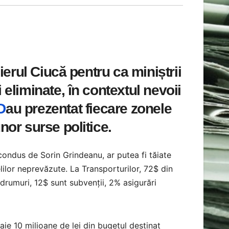
ierul Ciucă pentru ca miniștrii
i eliminate, în contextul nevoii
D
au prezentat fiecare zonele
unor surse politice.
, condus de Sorin Grindeanu, ar putea fi tăiate
lilor neprevăzute. La Transporturilor, 72$ din
e drumuri, 12$ sunt subvenții, 2% asigurări
aie 10 milioane de lei din bugetul destinat