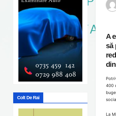
A e
să 
red
din
Potri
400 d
buget
Colt De Rai
socia
La Mi