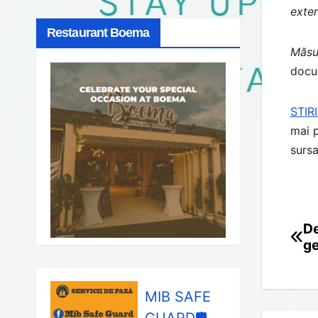
exter
Restaurant Boema
Măsur
docu
STIR
mai p
sursa
De
Po
ge
na
MIB SAFE
GUARD🛡️