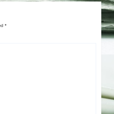
ked
*