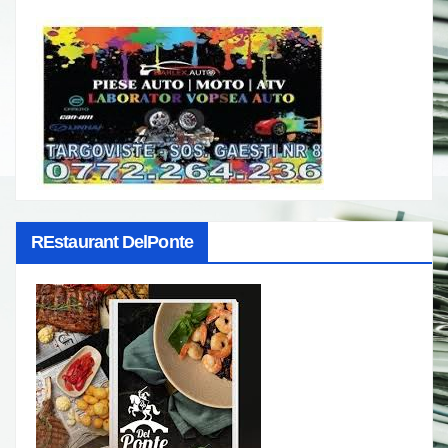
REstaurant DelPonte