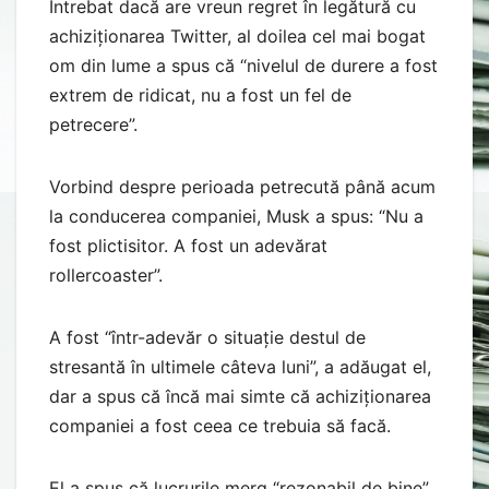
Întrebat dacă are vreun regret în legătură cu
achiziționarea Twitter, al doilea cel mai bogat
om din lume a spus că “nivelul de durere a fost
extrem de ridicat, nu a fost un fel de
petrecere”.
Vorbind despre perioada petrecută până acum
la conducerea companiei, Musk a spus: “Nu a
fost plictisitor. A fost un adevărat
rollercoaster”.
A fost “într-adevăr o situație destul de
stresantă în ultimele câteva luni”, a adăugat el,
dar a spus că încă mai simte că achiziționarea
companiei a fost ceea ce trebuia să facă.
El a spus că lucrurile merg “rezonabil de bine”,