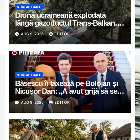
STIRI ACTUALE
Dronă ucraineană explodată
lângă gazoductul Trans-Balkan.
Chirieac: “România și Bulgaria
AUG 9, 2026
EDITOR
trebuie să ceară explicații
Ucrainei”
STIRI ACTUALE
Băsescu îi taxează pe Bolojan și
Nicușor Dan: „A avut grijă să se
vadă că a luat o carte de la
AUG 9, 2026
EDITOR
anticariat”