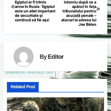
Egiptul ar fi trimis
interviu după ce a
navigation
arme în Rusia: ‘Egiptul
apărut în faţa
este un aliat important
tribunalului pentru
de securitate şi
acuzaţii penale –
continuă să fie aşa’
atacuri la adresa lui
Joe Biden
By
Editor
Related Post