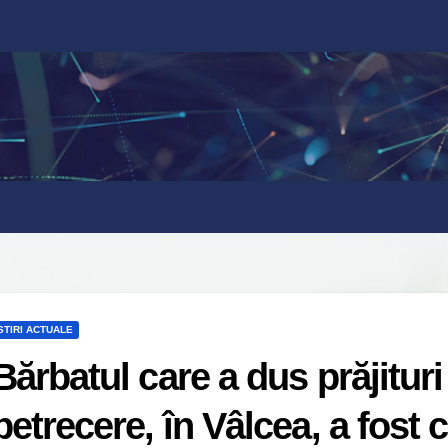
STIRI ACTUALE
Bărbatul care a dus prăjituri
petrecere, în Vâlcea, a fost 