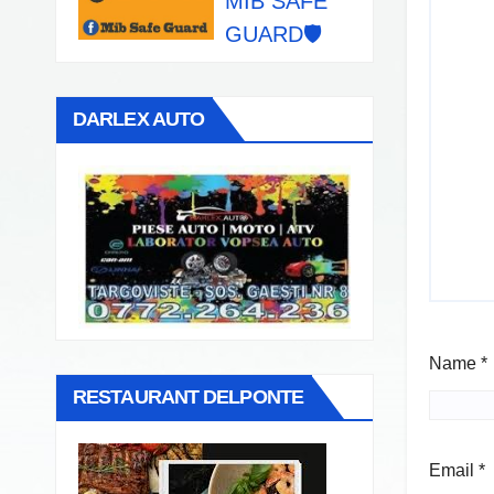
MIB SAFE
GUARD🛡️
DARLEX AUTO
Name
*
RESTAURANT DELPONTE
Email
*