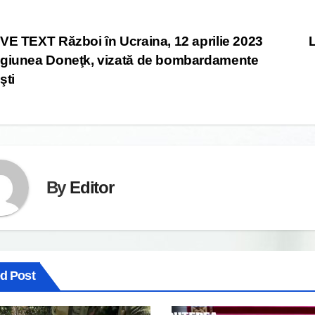
st
VE TEXT Război în Ucraina, 12 aprilie 2023
L
giunea Doneţk, vizată de bombardamente
vigation
şti
By
Editor
ed Post