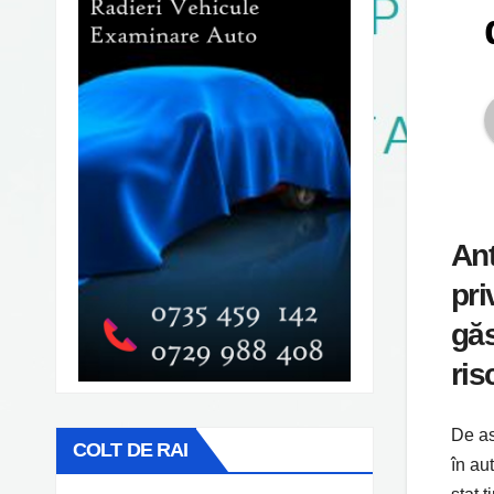
Ant
pri
găs
ris
De as
COLT DE RAI
în aut