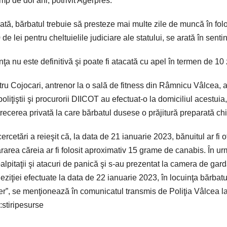
imp de doi ani, potrivit Agerpres.
ată, bărbatul trebuie să presteze mai multe zile de muncă în folos
 de lei pentru cheltuielile judiciare ale statului, se arată în sent
nţa nu este definitivă şi poate fi atacată cu apel în termen de 10 z
ru Cojocari, antrenor la o sală de fitness din Râmnicu Vâlcea, a 
poliţiştii şi procurorii DIICOT au efectuat-o la domiciliul acestuia
trecerea privată la care bărbatul dusese o prăjitură preparată chia
ercetări a reieşit că, la data de 21 ianuarie 2023, bănuitul ar fi of
rarea căreia ar fi folosit aproximativ 15 grame de canabis. În urma
palpitaţii şi atacuri de panică şi s-au prezentat la camera de ga
eziţiei efectuate la data de 22 ianuarie 2023, în locuinţa bărbatu
er”, se menţionează în comunicatul transmis de Poliţia Vâlcea l
:stiripesurse