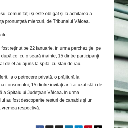
ul comunităţii şi este obligat şi la achitarea a
inţa pronunţată miercuri, de Tribunalul Vâlcea.
ile.
fost reţinut pe 22 ianuarie, în urma percheziţiei pe
, după ce, cu o seară înainte, 15 dintre participanţi
r de el au ajuns la spital cu stări de rău.
erit, la o petrecere privată, o prăjitură la
 consumului, 15 dintre invitaţi ar fi acuzat stări de
rdă a Spitalului Judeţean Vâlcea. În urma
lui au fost descoperite resturi de canabis şi un
a vremea respectivă.