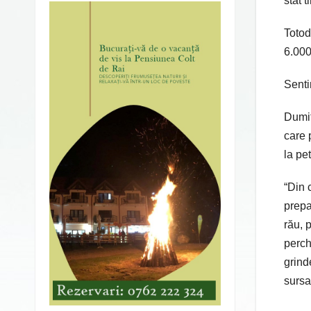
stat t
Totod
6.000
Senti
Dumit
care 
la pe
“Din c
prepa
rău, 
perch
grind
sursa