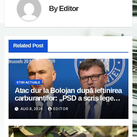
By
Editor
Related Post
STIRI ACTUALE
Atac dur la Bolojan după ieftinirea
carburanților: „PSD a scris legea.
Dumneavoastră ați scris discursul
AUG 8, 2026
EDITOR
de după”