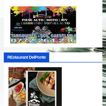
REstaurant DelPonte