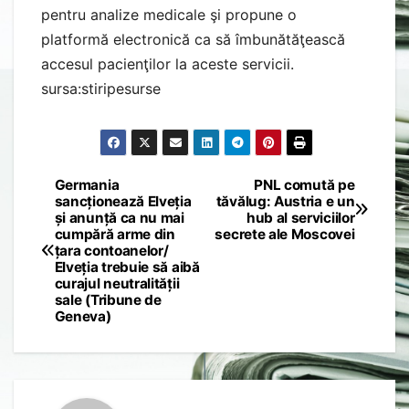
pentru analize medicale şi propune o
platformă electronică ca să îmbunătăţească
accesul pacienţilor la aceste servicii.
sursa:stiripesurse
Germania
PNL comută pe
Post
sancționează Elveția
tăvălug: Austria e un
și anunță ca nu mai
hub al serviciilor
navigation
cumpără arme din
secrete ale Moscovei
țara contoanelor/
Elveția trebuie să aibă
curajul neutralității
sale (Tribune de
Geneva)