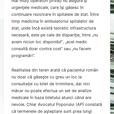
mai mulţi operatori privaţi nu asigură şi
urgenţele medicale, care îşi găsesc în
continuare rezolvare în spitalele de stat. Între
timp medicina în ambulatoriul spita­lelor de
stat, unde încă există teoretic infrastructura
necesară, este pe cale de dispa­riţie, între „nu
avem niciun loc dispo­nibil“, „acel medic
consultă doar contra cost“ sau „nu facem
programări“.
Realitatea din teren arată că pacientul român
nu doar că găseşte cu greu un loc la
consultaţie cu bilet de trrimitere, dar nici
măcar nu poate efectua un set de analize
medicale în baza biletului atunci când are
nevoie. Chiar Avocatul Poporului (AP) constată
că termenele de aşteptare sunt prea lungi