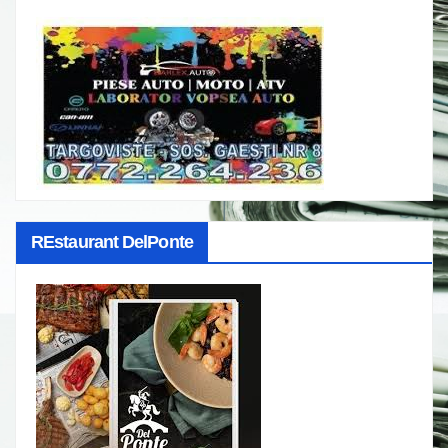
REstaurant DelPonte