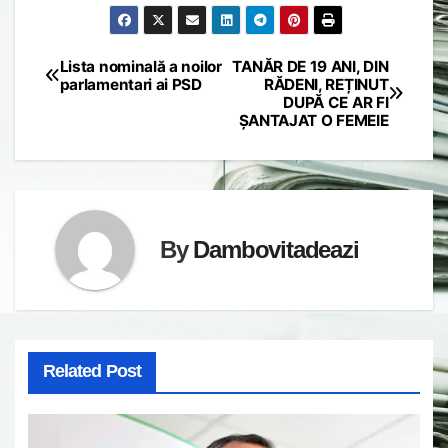
Lista nominală a noilor
TANĂR DE 19 ANI, DIN
Post
parlamentari ai PSD
RĂDENI, REȚINUT
DUPĂ CE AR FI
navigation
ȘANTAJAT O FEMEIE
By
Dambovitadeazi
Related Post