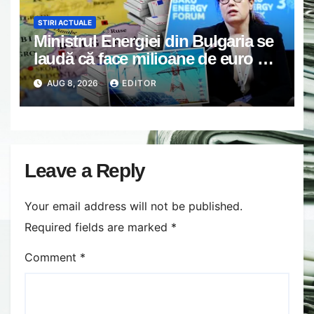
STIRI ACTUALE
Ministrul Energiei din Bulgaria se
laudă că face milioane de euro pe
spatele crizei energetice din
AUG 8, 2026
EDITOR
România. Gândul a documentat
cazul
Leave a Reply
Your email address will not be published.
Required fields are marked
*
Comment
*