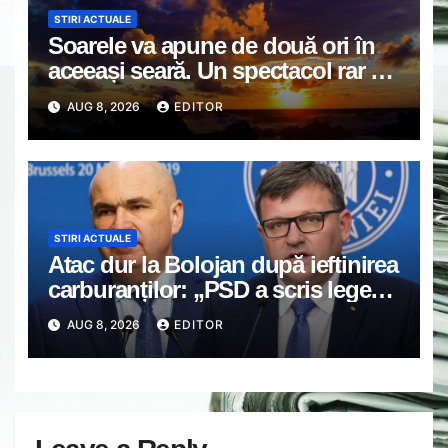
STIRI ACTUALE
Soarele va apune de două ori în
aceeași seară. Un spectacol rar va
întrerupe liniștea unui sat din
AUG 8, 2026
EDITOR
Europa
STIRI ACTUALE
Atac dur la Bolojan după ieftinirea
carburanților: „PSD a scris legea.
Dumneavoastră ați scris discursul
AUG 8, 2026
EDITOR
de după”