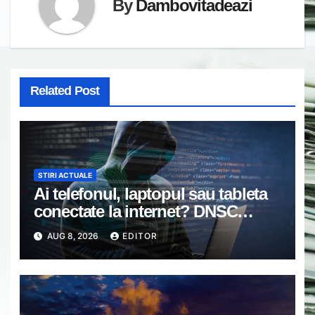
By
Dambovitadeazi
Related Post
STIRI ACTUALE
Ai telefonul, laptopul sau tableta
conectate la internet? DNSC
avertizează asupra unui risc pe
AUG 8, 2026
EDITOR
care mulți utilizatori îl ignoră