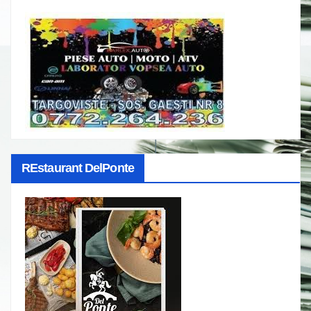
REstaurant DelPonte