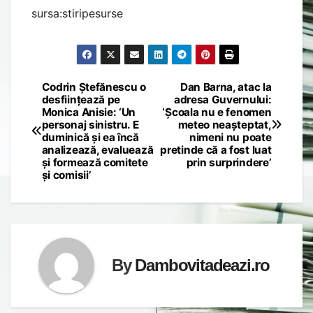
sursa:stiripesurse
Codrin Ștefănescu o
Dan Barna, atac la
Post
desființează pe
adresa Guvernului:
Monica Anisie: ‘Un
‘Școala nu e fenomen
navigation
personaj sinistru. E
meteo neașteptat,
duminică și ea încă
nimeni nu poate
analizează, evaluează
pretinde că a fost luat
și formează comitete
prin surprindere’
și comisii’
By
Dambovitadeazi.ro