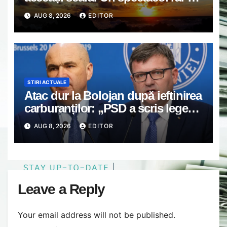
întrerupe liniștea unui sat din
AUG 8, 2026
EDITOR
Europa
STIRI ACTUALE
Atac dur la Bolojan după ieftinirea
carburanților: „PSD a scris legea.
Dumneavoastră ați scris discursul
AUG 8, 2026
EDITOR
de după”
Leave a Reply
Your email address will not be published.