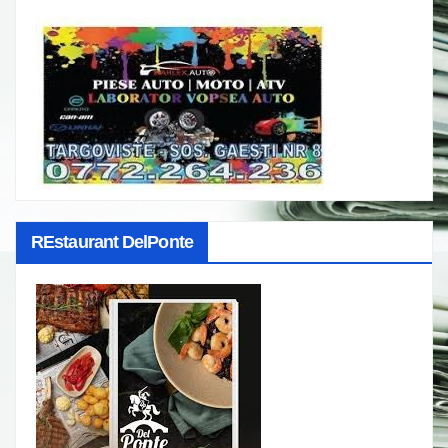
REstaurant DelPonte