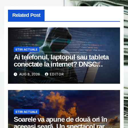
Related Post
STIRI ACTUALE
Ai telefonul, laptopul sau tableta
conectate la internet? DNSC
avertizează asupra unui risc pe
AUG 8, 2026
EDITOR
care mulți utilizatori îl ignoră
STIRI ACTUALE
Soarele va apune de două ori în
aceeași seară. Un spectacol rar va