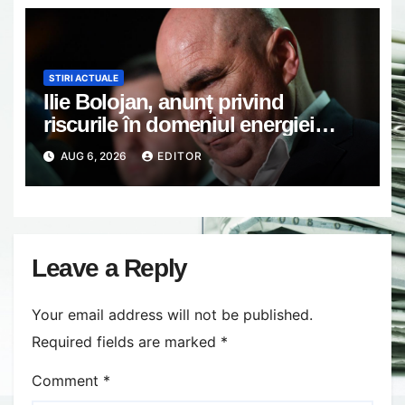
STIRI ACTUALE
Ilie Bolojan, anunț privind
riscurile în domeniul energiei
electrice. Ce a decis Guvernul
AUG 6, 2026
EDITOR
Leave a Reply
Your email address will not be published.
Required fields are marked
*
Comment
*