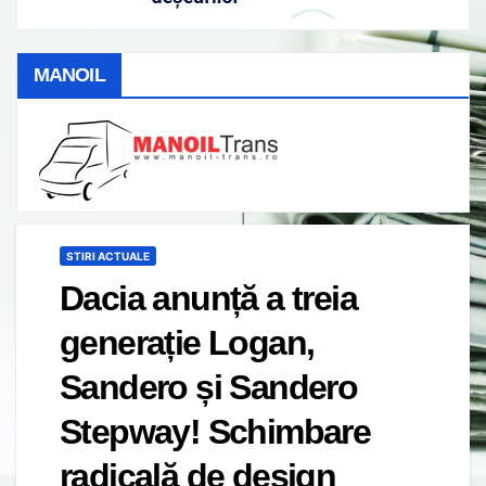
MANOIL
STIRI ACTUALE
Dacia anunță a treia
generație Logan,
Sandero și Sandero
Stepway! Schimbare
radicală de design