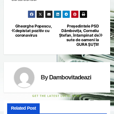
Gheorghe Popescu,
Președintele PSD
Post
depistat pozitiv cu
Dâmbovița, Corneliu
coronavirus
Ștefan, întampinat de
navigation
sute de oameni la
GURA ȘUȚII!
By
Dambovitadeazi
Related Post