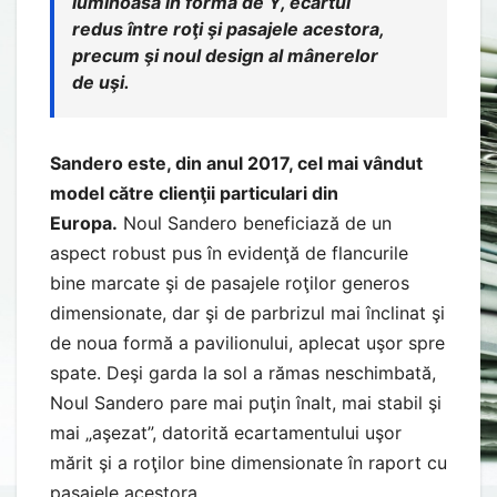
luminoasă în formă de Y, ecartul
redus între roţi şi pasajele acestora,
precum şi noul design al mânerelor
de uşi.
Sandero este, din anul 2017, cel mai vândut
model către clienţii particulari din
Europa.
Noul Sandero beneficiază de un
aspect robust pus în evidenţă de flancurile
bine marcate şi de pasajele roţilor generos
dimensionate, dar şi de parbrizul mai înclinat şi
de noua formă a pavilionului, aplecat uşor spre
spate. Deşi garda la sol a rămas neschimbată,
Noul Sandero pare mai puţin înalt, mai stabil şi
mai „aşezat”, datorită ecartamentului uşor
mărit şi a roţilor bine dimensionate în raport cu
pasajele acestora.