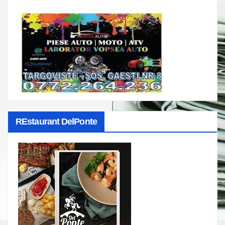
REstaurant DelPonte