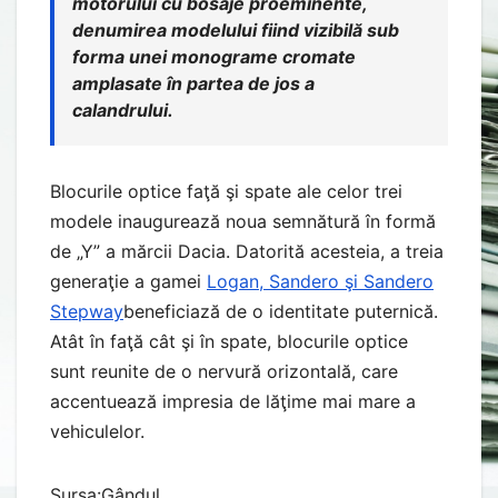
motorului cu bosaje proeminente,
denumirea modelului fiind vizibilă sub
forma unei monograme cromate
amplasate în partea de jos a
calandrului.
Blocurile optice faţă şi spate ale celor trei
modele inaugurează noua semnătură în formă
de „Y” a mărcii Dacia. Datorită acesteia, a treia
generaţie a gamei
Logan, Sandero şi Sandero
Stepway
beneficiază de o identitate puternică.
Atât în faţă cât şi în spate, blocurile optice
sunt reunite de o nervură orizontală, care
accentuează impresia de lăţime mai mare a
vehiculelor.
Sursa:Gândul