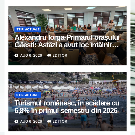
STIRI ACTUALE
Alexandru Iorga-Primarul orașului
Găești: Astăzi a avut loc întâlnirea
de lucru cu reprezentanții
AUG 6, 2026
EDITOR
asociațiilor de proprietari din
Găești.
STIRI ACTUALE
Turismul românesc, în scădere cu
6,8% în primul semestru din 2026
AUG 6, 2026
EDITOR