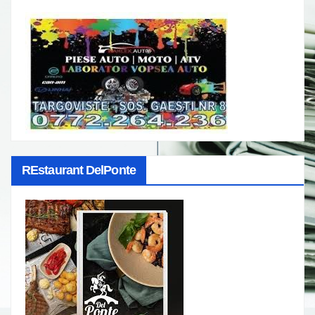
REstaurant DelPonte