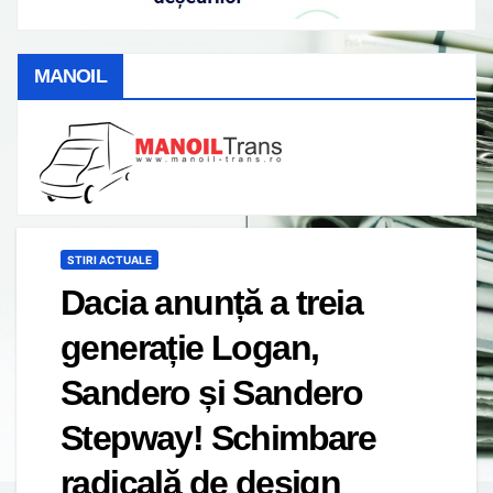
MANOIL
STIRI ACTUALE
Dacia anunță a treia
generație Logan,
Sandero și Sandero
Stepway! Schimbare
radicală de design