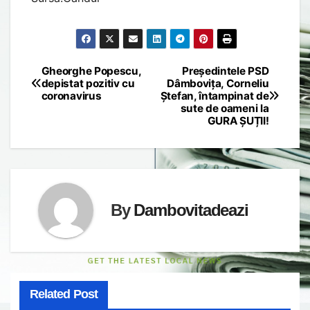
Gheorghe Popescu,
Președintele PSD
Post
depistat pozitiv cu
Dâmbovița, Corneliu
coronavirus
Ștefan, întampinat de
navigation
sute de oameni la
GURA ȘUȚII!
By
Dambovitadeazi
Related Post