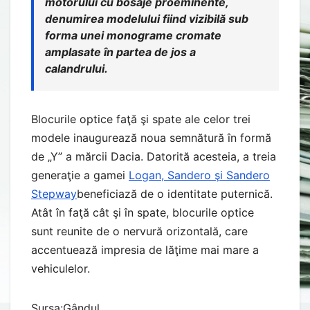
motorului cu bosaje proeminente,
denumirea modelului fiind vizibilă sub
forma unei monograme cromate
amplasate în partea de jos a
calandrului.
Blocurile optice faţă şi spate ale celor trei
modele inaugurează noua semnătură în formă
de „Y” a mărcii Dacia. Datorită acesteia, a treia
generaţie a gamei
Logan, Sandero şi Sandero
Stepway
beneficiază de o identitate puternică.
Atât în faţă cât şi în spate, blocurile optice
sunt reunite de o nervură orizontală, care
accentuează impresia de lăţime mai mare a
vehiculelor.
Sursa:Gândul