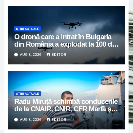
STIRI ACTUALE
O dronă care a intrat în Bulgaria
din România a explodat la 100 de
metri de graniță. Nu a fost
AUG 8, 2026
EDITOR
detectată de radare
STIRI ACTUALE
Radu Miruţă schimbă conducerile
de la CNAIR, CNIR, CFR Marfă şi
Călători şi Metrorex
AUG 8, 2026
EDITOR