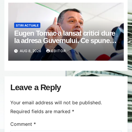
STIRI ACTUALE
Eugen Tomac a lansat critici dure
la adresa Guvernului. Ce spune
despre fondurile alocate
AUG 8, 2026
EDITOR
partidelor politice de la bugetul de
stat
Leave a Reply
Your email address will not be published.
Required fields are marked
*
Comment
*