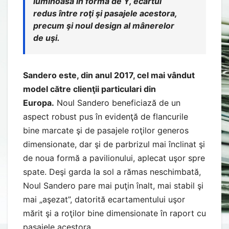
luminoasă în formă de Y, ecartul
redus între roţi şi pasajele acestora,
precum şi noul design al mânerelor
de uşi.
Sandero este, din anul 2017, cel mai vândut
model către clienţii particulari din
Europa.
Noul Sandero beneficiază de un
aspect robust pus în evidenţă de flancurile
bine marcate şi de pasajele roţilor generos
dimensionate, dar şi de parbrizul mai înclinat şi
de noua formă a pavilionului, aplecat uşor spre
spate. Deşi garda la sol a rămas neschimbată,
Noul Sandero pare mai puţin înalt, mai stabil şi
mai „aşezat”, datorită ecartamentului uşor
mărit şi a roţilor bine dimensionate în raport cu
pasajele acestora.