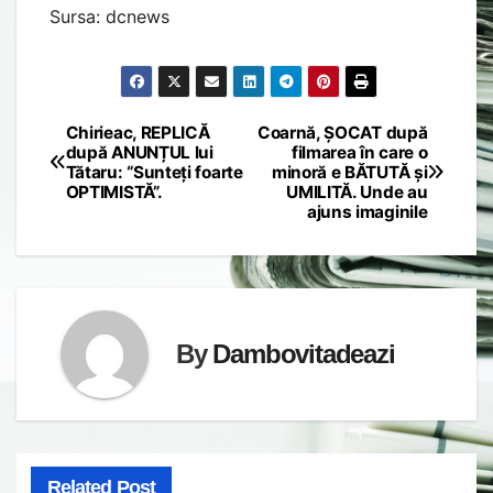
Sursa: dcnews
Chirieac, REPLICĂ
Coarnă, ȘOCAT după
Post
după ANUNȚUL lui
filmarea în care o
Tătaru: “Sunteți foarte
minoră e BĂTUTĂ și
navigation
OPTIMISTĂ”.
UMILITĂ. Unde au
ajuns imaginile
By
Dambovitadeazi
Related Post