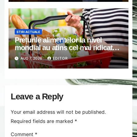
acopere culpa PNL-USR
STIRI ACTUALE
Prețurile alimentelor la nivel
mondial au atins cel mai ridicat
nivel din ultimii peste trei ani. În
AUG 7, 2026
EDITOR
ultima lună, grâul s-a scumpit cel
mai mult (+5,8%), pe fondul
secetei, dar și al temerilor că
războiul din Ucraina va perturba
din nou exporturile prin Marea
Leave a Reply
Neagră.
Your email address will not be published.
Required fields are marked
*
Comment
*