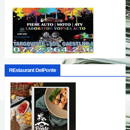
REstaurant DelPonte