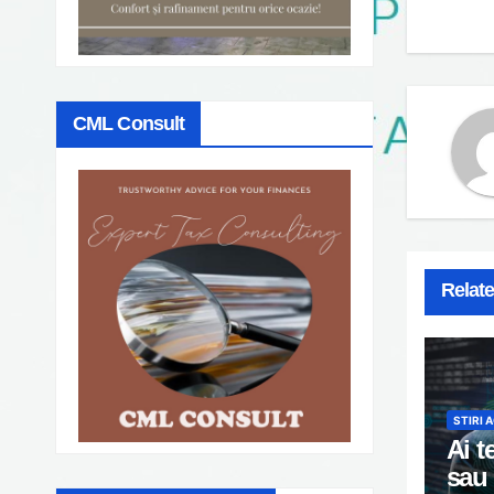
CML Consult
Relat
STIRI 
Ai t
sau 