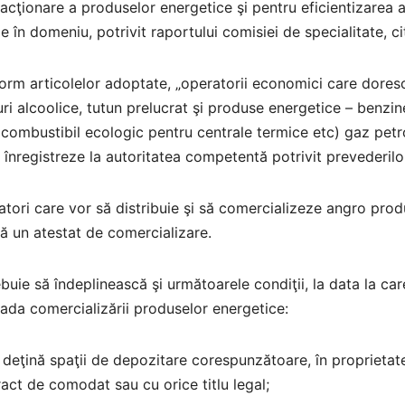
acţionare a produselor energetice şi pentru eficientizarea a
le în domeniu, potrivit raportului comisiei de specialitate, 
rm articolelor adoptate, „operatorii economici care doresc
ri alcoolice, tutun prelucrat şi produse energetice – benzi
combustibil ecologic pentru centrale termice etc) gaz petroli
 înregistreze la autoritatea competentă potrivit prevederilor 
tori care vor să distribuie şi să comercializeze angro pro
ă un atestat de comercializare.
ebuie să îndeplinească şi următoarele condiţii, la data la c
ada comercializării produselor energetice:
 deţină spaţii de depozitare corespunzătoare, în proprietate
act de comodat sau cu orice titlu legal;