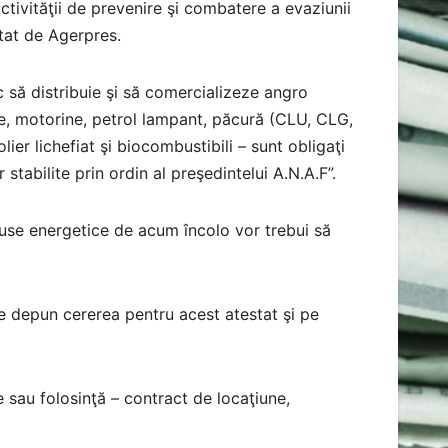
ctivităţii de prevenire şi combatere a evaziunii
citat de Agerpres.
 să distribuie şi să comercializeze angro
ne, motorine, petrol lampant, păcură (CLU, CLG,
er lichefiat şi biocombustibili – sunt obligaţi
stabilite prin ordin al preşedintelui A.N.A.F”.
duse energetice de acum încolo vor trebui să
are depun cererea pentru acest atestat şi pe
 sau folosinţă – contract de locaţiune,