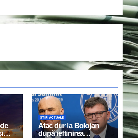
STIRI ACTUALE
 de
Atac dur la Bolojan
și
după ieftinirea