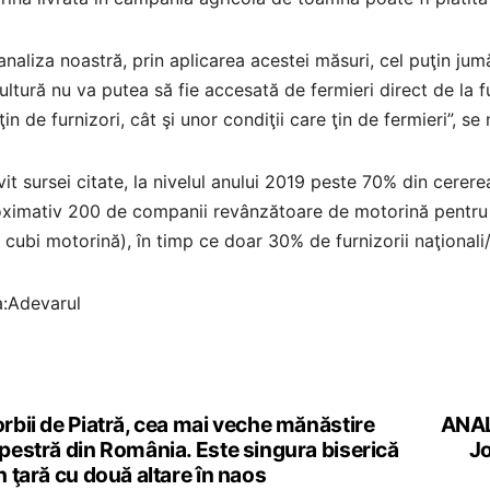
analiza noastră, prin aplicarea acestei măsuri, cel puţin ju
ultură nu va putea să fie accesată de fermieri direct de la fur
ţin de furnizori, cât şi unor condiţii care ţin de fermieri”, s
vit sursei citate, la nivelul anului 2019 peste 70% din cerer
oximativ 200 de companii revânzătoare de motorină pentru 
 cubi motorină), în timp ce doar 30% de furnizorii naţionali
a:Adevarul
rbii de Piatră, cea mai veche mănăstire
ANAL
st
pestră din România. Este singura biserică
Jo
vigation
n ţară cu două altare în naos