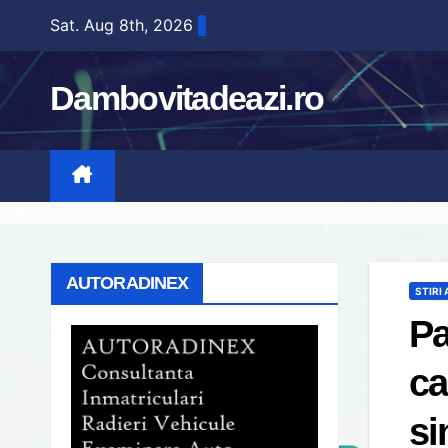
Skip
Sat. Aug 8th, 2026
to
content
Dambovitadeazi.ro
AUTORADINEX
STIRI
Pa
ca
si