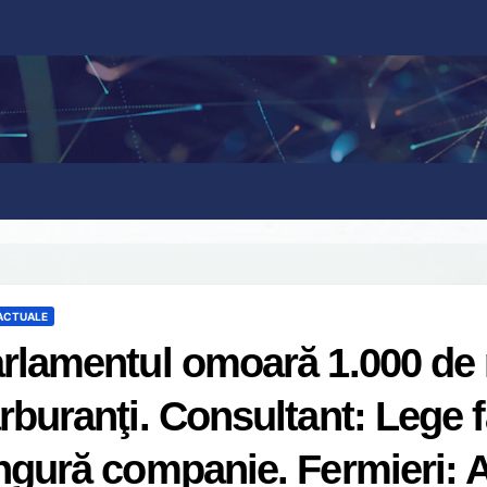
 ACTUALE
rlamentul omoară 1.000 de 
rburanţi. Consultant: Lege 
ngură companie. Fermieri: Ag