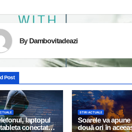
By
Dambovitadeazi
ed Post
ACTUALE
STIRI ACTUALE
elefonul, laptopul
Soarele va apune
tableta conectate
două ori în aceea