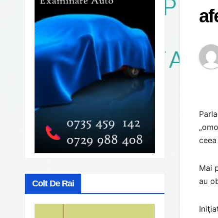
af
Parla
„omoa
ceea 
Mai p
au ob
Colt De Rai
Iniţi