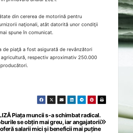
mătate din cererea de motorină pentru
nizorii naţionali, atât datorită unor condiţii
e mai spune în comunicat.
ea de piaţă a fost asigurată de revânzători
agricultură, respectiv aproximativ 250.000
/producători.
IZĂ Piața muncii s-a schimbat radical.
burile se obțin mai greu, iar angajatorii
oferă salarii mici și beneficii mai puține