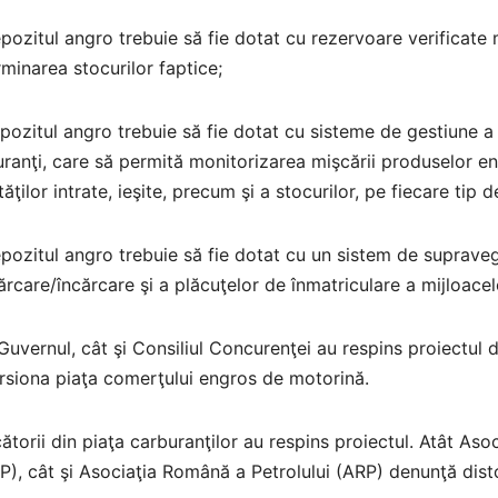
pozitul angro trebuie să fie dotat cu rezervoare verificate
minarea stocurilor faptice;
pozitul angro trebuie să fie dotat cu sisteme de gestiune a
ranţi, care să permită monitorizarea mişcării produselor e
tăţilor intrate, ieşite, precum şi a stocurilor, pe fiecare tip
pozitul angro trebuie să fie dotat cu un sistem de suprave
rcare/încărcare şi a plăcuţelor de înmatriculare a mijloace
Guvernul, cât şi Consiliul Concurenţei au respins proiectul d
rsiona piaţa comerţului engros de motorină.
cătorii din piaţa carburanţilor au respins proiectul. Atât Aso
), cât şi Asociaţia Română a Petrolului (ARP) denunţă disto