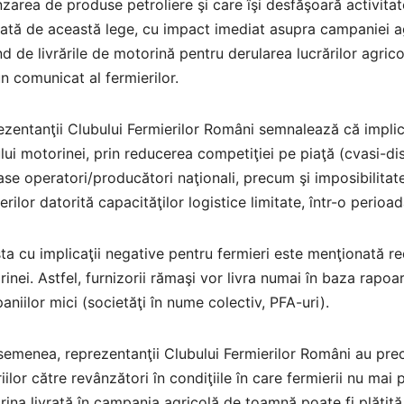
zarea de produse petroliere şi care îşi desfăşoară activitate
ată de această lege, cu impact imediat asupra campaniei agr
d de livrările de motorină pentru derularea lucrărilor agric
un comunicat al fermierilor.
zentanţii Clubului Fermierilor Români semnalează că implicaţ
lui motorinei, prin reducerea competiţiei pe piaţă (cvasi-di
ase operatori/producători naţionali, precum şi imposibilitate
erilor datorită capacităţilor logistice limitate, într-o perioa
sta cu implicaţii negative pentru fermieri este menţionată r
inei. Astfel, furnizorii rămaşi vor livra numai în baza rapoa
niilor mici (societăţi în nume colectiv, PFA-uri).
emenea, reprezentanţii Clubului Fermierilor Români au preciz
iilor către revânzători în condiţiile în care fermierii nu m
ina livrată în campania agricolă de toamnă poate fi plătită