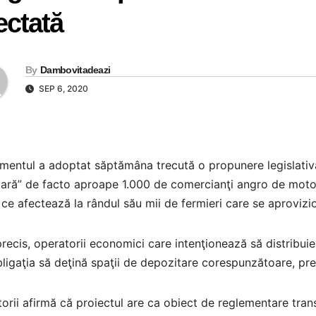
ectată
By
Dambovitadeazi
SEP 6, 2020
mentul a adoptat săptămâna trecută o propunere legislativă
ră” de facto aproape 1.000 de comercianţi angro de motori
ce afectează la rândul său mii de fermieri care se aprovizi
recis, operatorii economici care intenţionează să distribui
ligaţia să deţină spaţii de depozitare corespunzătoare, preve
atorii afirmă că proiectul are ca obiect de reglementare trans