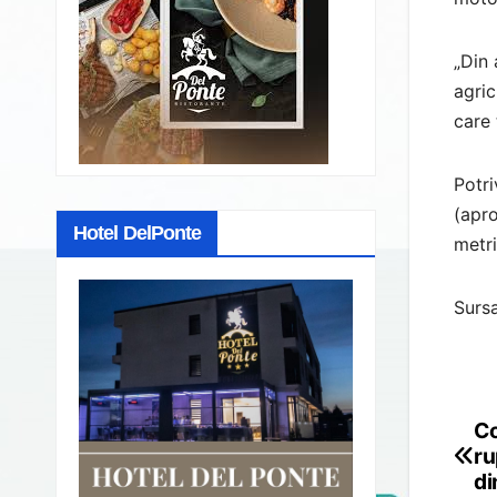
„Din 
agric
care 
Potri
(apr
Hotel DelPonte
metri
Surs
Co
Po
ru
na
di