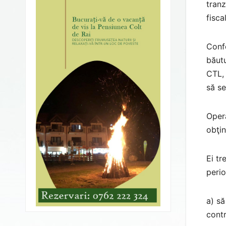
tranz
fisca
Confo
băutu
CTL, 
să se
Opera
obţin
Ei tr
perio
a) să
contr