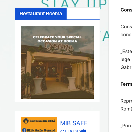
Cons
Restaurant Boema
Consu
conc
„Este
lege 
Gabri
Fermi
Repre
Român
MIB SAFE
„Prin
GUARD🛡️