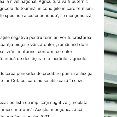
a la nivel naţional. Agricultura va fi puternic
icole de toamnă, în condiţiile în care fermierii
ole specifice acestei perioade”, se menţionează
iile negative pentru fermieri vor fi: creşterea
spariţia pieţei revânzătorilor), rămânând doar
a livrării motorinei conform cererilor
dă critică de desfăşurare a lucrărilor agricole.
educerea perioadei de creditare pentru achiziţia
rtelor Coface, care nu se utilizează în cazul
at pe lista cu implicaţii negative şi neplata
ai primesc motorină. Aceştia menţionează că
 în primăvara anului 2021.