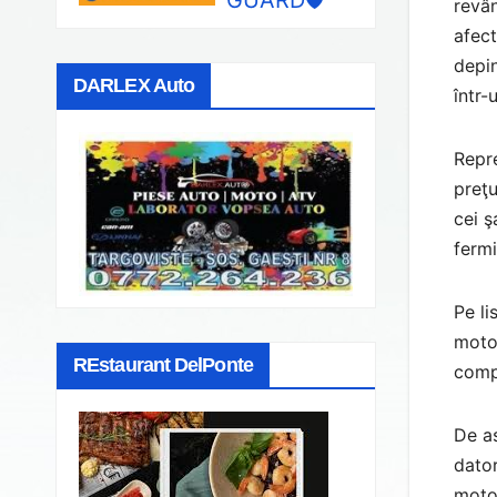
revân
afect
depin
DARLEX Auto
într-
Repre
preţu
cei ş
fermi
Pe li
motor
REstaurant DelPonte
compa
De as
dator
motor