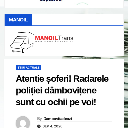
MANOIL
STIRI ACTUALE
Atentie șoferi! Radarele
poliției dâmbovițene
sunt cu ochii pe voi!
By
Dambovitadeazi
SEP 4, 2020