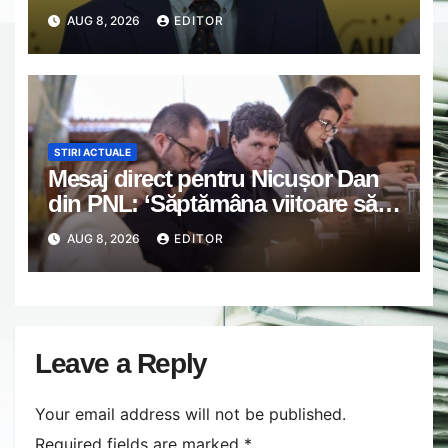
AUG 8, 2026
EDITOR
STIRI ACTUALE
Mesaj direct pentru Nicușor Dan
din PNL: ‘Săptămâna viitoare să
iasă fum alb de la Cotroceni’
AUG 8, 2026
EDITOR
Leave a Reply
Your email address will not be published.
Required fields are marked
*