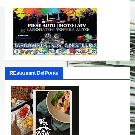
REstaurant DelPonte