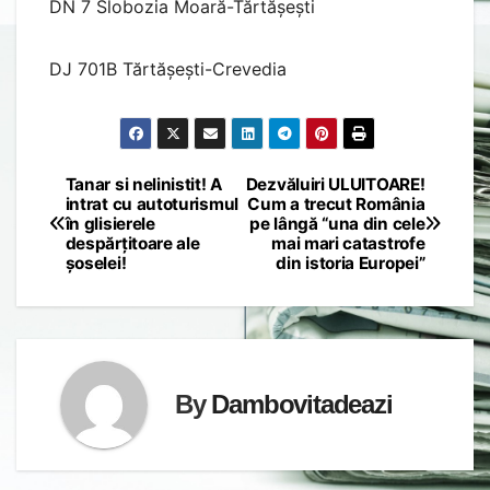
DN 7 Slobozia Moară-Tărtășești
DJ 701B Tărtășești-Crevedia
Tanar si nelinistit! A
Dezvăluiri ULUITOARE!
Post
intrat cu autoturismul
Cum a trecut România
în glisierele
pe lângă “una din cele
navigation
despărțitoare ale
mai mari catastrofe
șoselei!
din istoria Europei”
By
Dambovitadeazi