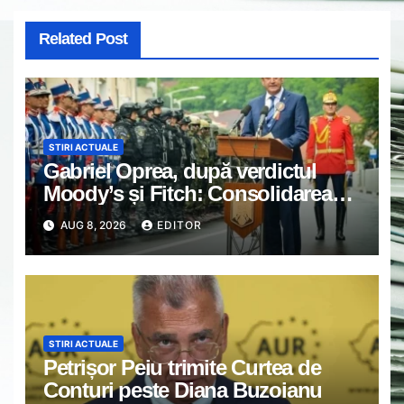
Related Post
STIRI ACTUALE
Gabriel Oprea, după verdictul
Moody’s și Fitch: Consolidarea
bugetară nu trebuie făcută pe
AUG 8, 2026
EDITOR
umerii militarilor și polițiștilor
STIRI ACTUALE
Petrișor Peiu trimite Curtea de
Conturi peste Diana Buzoianu