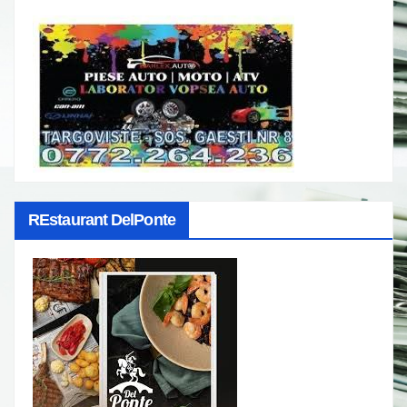
REstaurant DelPonte