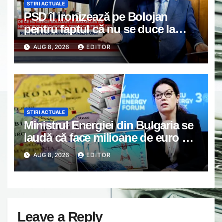
STIRI ACTUALE
PSD îl ironizează pe Bolojan
pentru faptul că nu se duce la
Bruxelles să negocieze
AUG 8, 2026
EDITOR
deschiderea termocentralelor:
„Pentru că a dat afară translatorii”
STIRI ACTUALE
Ministrul Energiei din Bulgaria se
laudă că face milioane de euro pe
spatele crizei energetice din
AUG 8, 2026
EDITOR
România. Gândul a documentat
cazul
Leave a Reply