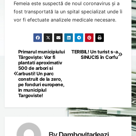
Femeia este suspectă de noul coronavirus și a
fost transportată la un spital specializat unde îi
vor fi efectuate analizele medicale necesare.
Primarul municipiului
TERIBIL! Un turist s-a
Post
Târgoviște: Vor fi
SINUCIS în Corfu
plantati aproximativ
navigation
500 de arbori si
arbusti! Un parc
construit de la zero,
pe fonduri europene,
in municipiul
Targoviste!
By
Dambovitadeazi