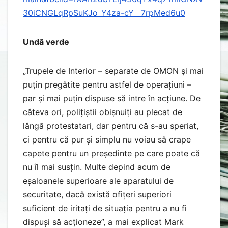
30iCNGLqRpSuKJo_Y4za-cY__7rpMed6u0
Undă verde
„Trupele de Interior – separate de OMON și mai
puțin pregătite pentru astfel de operațiuni –
par și mai puțin dispuse să intre în acțiune. De
câteva ori, polițiștii obișnuiți au plecat de
lângă protestatari, dar pentru că s-au speriat,
ci pentru că pur și simplu nu voiau să crape
capete pentru un președinte pe care poate că
nu îl mai susțin. Multe depind acum de
eșaloanele superioare ale aparatului de
securitate, dacă există ofițeri superiori
suficient de iritați de situația pentru a nu fi
dispuși să acționeze”, a mai explicat Mark