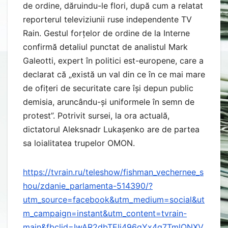
de ordine, dăruindu-le flori, după cum a relatat
reporterul televiziunii ruse independente TV
Rain. Gestul forțelor de ordine de la Interne
confirmă detaliul punctat de analistul Mark
Galeotti, expert în politici est-europene, care a
declarat că „există un val din ce în ce mai mare
de ofițeri de securitate care își depun public
demisia, aruncându-și uniformele în semn de
protest”. Potrivit sursei, la ora actuală,
dictatorul Aleksnadr Lukașenko are de partea
sa loialitatea trupelor OMON.
https://tvrain.ru/teleshow/fishman_vechernee_s
hou/zdanie_parlamenta-514390/?
utm_source=facebook&utm_medium=social&ut
m_campaign=instant&utm_content=tvrain-
main&fbclid=IwAR2dbTEIj496qYx4q7TmlONXV