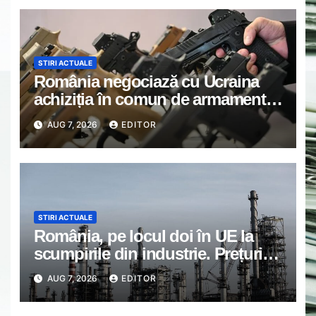
STIRI ACTUALE
România negociază cu Ucraina
achiziția în comun de armament
individual prin SAFE de la Sig
AUG 7, 2026
EDITOR
Sauer / România a pierdut șansa
unui contract individual
STIRI ACTUALE
România, pe locul doi în UE la
scumpirile din industrie. Prețurile
producției au explodat cu 14,3%
AUG 7, 2026
EDITOR
într-un singur an