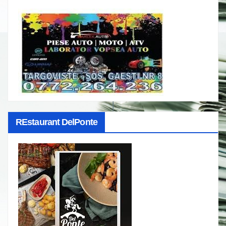
REstaurant DelPonte