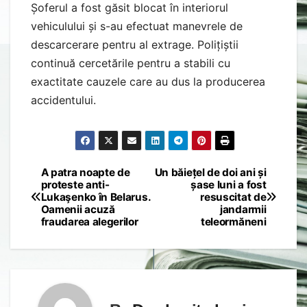
Șoferul a fost găsit blocat în interiorul
vehiculului și s-au efectuat manevrele de
descarcerare pentru al extrage. Polițiștii
continuă cercetările pentru a stabili cu
exactitate cauzele care au dus la producerea
accidentului.
A patra noapte de
Un băiețel de doi ani și
Post
proteste anti-
șase luni a fost
Lukaşenko în Belarus.
resuscitat de
navigation
Oamenii acuză
jandarmii
fraudarea alegerilor
teleormăneni