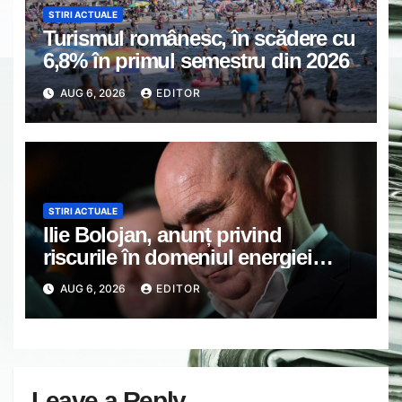
STIRI ACTUALE
Turismul românesc, în scădere cu
6,8% în primul semestru din 2026
AUG 6, 2026
EDITOR
STIRI ACTUALE
Ilie Bolojan, anunț privind
riscurile în domeniul energiei
electrice. Ce a decis Guvernul
AUG 6, 2026
EDITOR
Leave a Reply