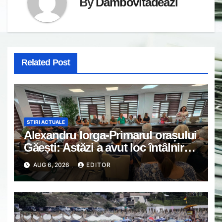
By
Dambovitadeazi
Related Post
STIRI ACTUALE
Alexandru Iorga-Primarul orașului
Găești: Astăzi a avut loc întâlnirea
de lucru cu reprezentanții
AUG 6, 2026
EDITOR
asociațiilor de proprietari din
Găești.