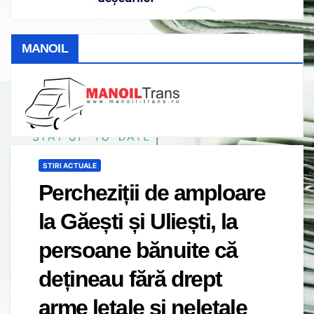
MANOIL
STIRI ACTUALE
Percheziții de amploare
la Găești și Uliești, la
persoane bănuite că
dețineau fără drept
arme letale si neletale