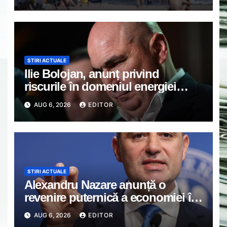
STIRI ACTUALE
Ilie Bolojan, anunț privind
riscurile în domeniul energiei
electrice. Ce a decis Guvernul
AUG 6, 2026
EDITOR
STIRI ACTUALE
Alexandru Nazare anunță o
revenire puternică a economiei în
2027: Inflația va scădea, consumul
AUG 6, 2026
EDITOR
va crește