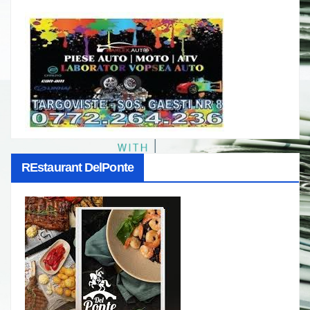
REstaurant DelPonte