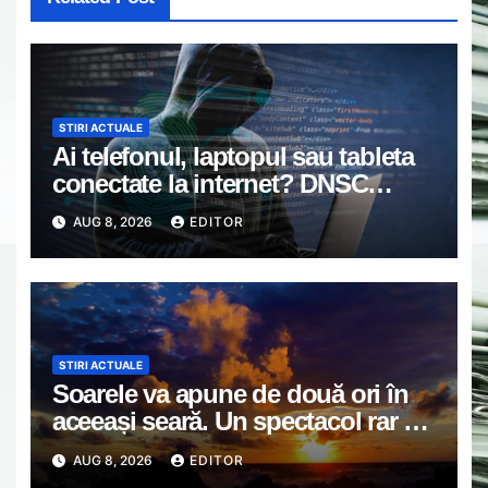
STIRI ACTUALE
Ai telefonul, laptopul sau tableta
conectate la internet? DNSC
avertizează asupra unui risc pe
AUG 8, 2026
EDITOR
care mulți utilizatori îl ignoră
STIRI ACTUALE
Soarele va apune de două ori în
aceeași seară. Un spectacol rar va
întrerupe liniștea unui sat din
AUG 8, 2026
EDITOR
Europa