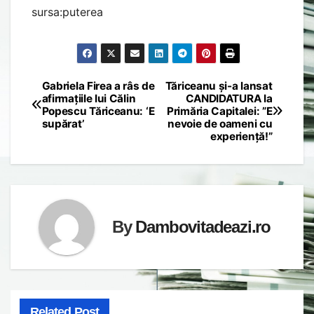
sursa:puterea
Gabriela Firea a râs de
Tăriceanu și-a lansat
Post
afirmațiile lui Călin
CANDIDATURA la
Popescu Tăriceanu: ‘E
Primăria Capitalei: ”E
navigation
supărat’
nevoie de oameni cu
experiență!”
By
Dambovitadeazi.ro
Related Post