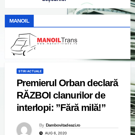
MANOIL
STIRI ACTUALE
Premierul Orban declară
RĂZBOI clanurilor de
interlopi: ”Fără milă!”
By
Dambovitadeazi.ro
AUG 6, 2020