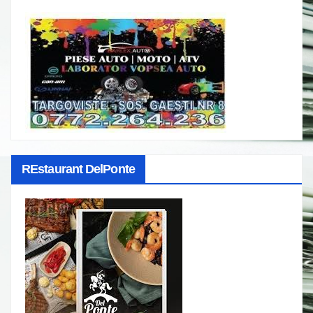
REstaurant DelPonte