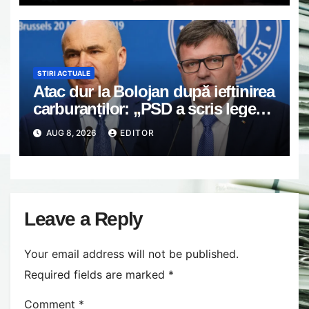
STIRI ACTUALE
Atac dur la Bolojan după ieftinirea
carburanților: „PSD a scris legea.
Dumneavoastră ați scris discursul
AUG 8, 2026
EDITOR
de după”
Leave a Reply
Your email address will not be published.
Required fields are marked
*
Comment
*