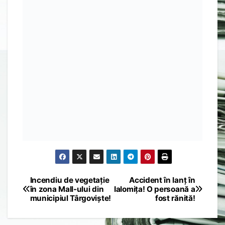
Incendiu de vegetație
Accident în lanț în
Post
în zona Mall-ului din
Ialomița! O persoană a
municipiul Târgoviște!
fost rănită!
navigation