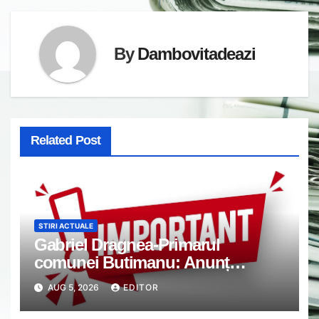
By
Dambovitadeazi
Related Post
STIRI ACTUALE
Gabriel Dragnea-Primarul
comunei Butimanu: Anunț
important
AUG 5, 2026
EDITOR