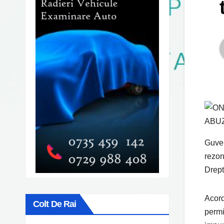
Guver
rezon
Drept
Acord
Colt De Rai
permi