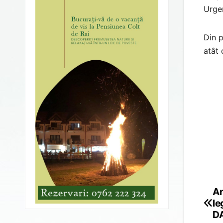
Urge
Din p
atât 
Ar
Po
le
na
D