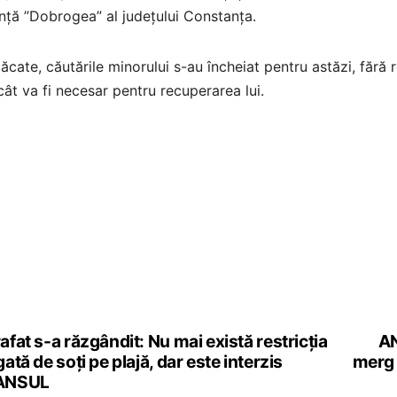
nță ”Dobrogea” al județului Constanța.
ăcate, căutările minorului s-au încheiat pentru astăzi, fără re
cât va fi necesar pentru recuperarea lui.
afat s-a răzgândit: Nu mai există restricția
AN
st
gată de soți pe plajă, dar este interzis
merg 
vigation
ANSUL