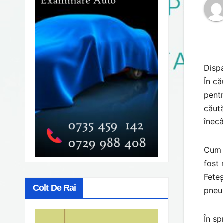
Dispa
În că
pentr
căută
înecâ
Cum o
fost 
Feteș
Colt De Rai
pneu
În sp