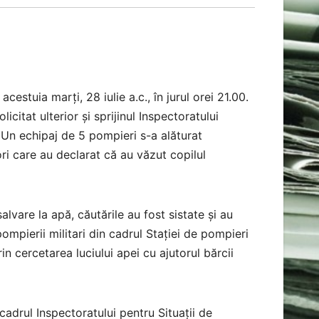
acestuia marți, 28 iulie a.c., în jurul orei 21.00.
licitat ulterior și sprijinul Inspectoratului
. Un echipaj de 5 pompieri s-a alăturat
ori care au declarat că au văzut copilul
lvare la apă, căutările au fost sistate și au
pompierii militari din cadrul Stației de pompieri
n cercetarea luciului apei cu ajutorul bărcii
in cadrul Inspectoratului pentru Situații de