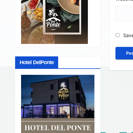
Save
Hotel DelPonte