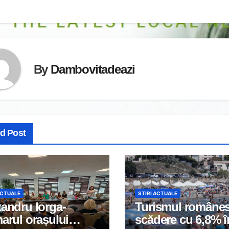
By
Dambovitadeazi
ed Post
ACTUALE
STIRI ACTUALE
andru Iorga-
Turismul românes
arul orașului
scădere cu 6,8% î