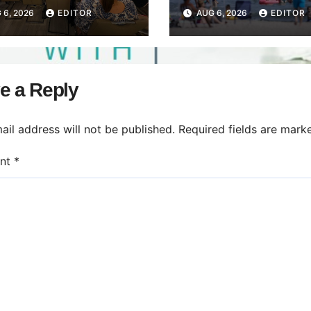
ti: Astăzi a avut
primul semestru 
 6, 2026
EDITOR
AUG 6, 2026
EDITOR
întâlnirea de lucru
2026
eprezentanții
iațiilor de
rietari din Găești.
e a Reply
ail address will not be published.
Required fields are mar
nt
*