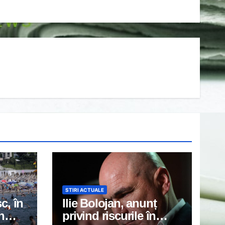
STIRI ACTUALE
c, în
Ilie Bolojan, anunț
n
privind riscurile în