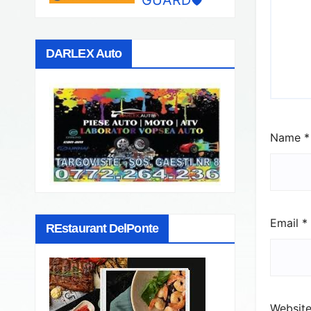
DARLEX Auto
Name
*
Email
*
REstaurant DelPonte
Websit