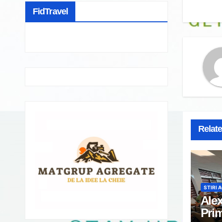
FidTravel
Relat
STIRI 
Alex
Prim