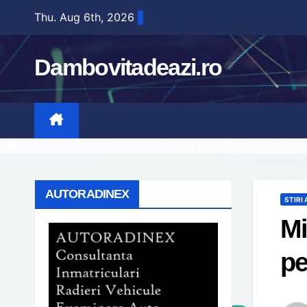
Skip
Thu. Aug 6th, 2026
to
content
Dambovitadeazi.ro
AUTORADINEX
STIRI
Mi
pe