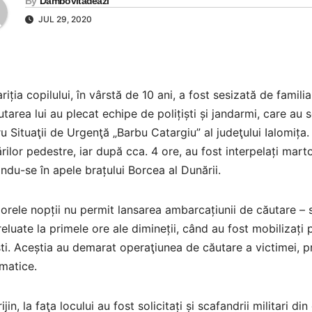
By
Dambovitadeazi
JUL 29, 2020
riția copilului, în vârstă de 10 ani, a fost sesizată de familia 
utarea lui au plecat echipe de polițiști și jandarmi, care au so
u Situaţii de Urgenţă „Barbu Catargiu” al judeţului Ialomița
rilor pedestre, iar după cca. 4 ore, au fost interpelați mart
ndu-se în apele brațului Borcea al Dunării.
rele nopții nu permit lansarea ambarcațiunii de căutare – sa
reluate la primele ore ale dimineții, când au fost mobilizați 
ti. Aceștia au demarat operaţiunea de căutare a victimei, pri
matice.
rijin, la faţa locului au fost solicitați și scafandrii militari d