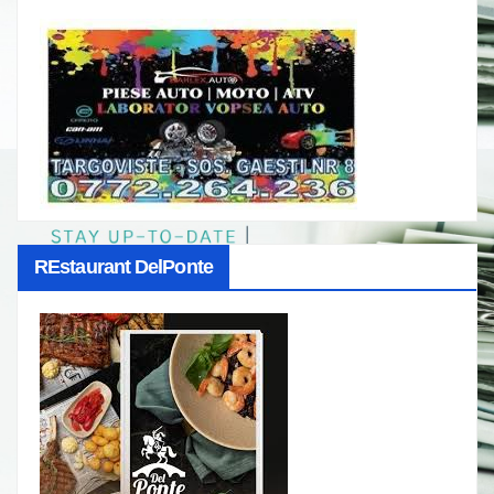
REstaurant DelPonte