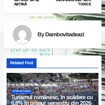
ABȚINĂ
TOXICE
By
Dambovitadeazi
Related Post
STIRI ACTUALE
Turismul românesc, în scădere cu
6,8% în primul semestru din 2026