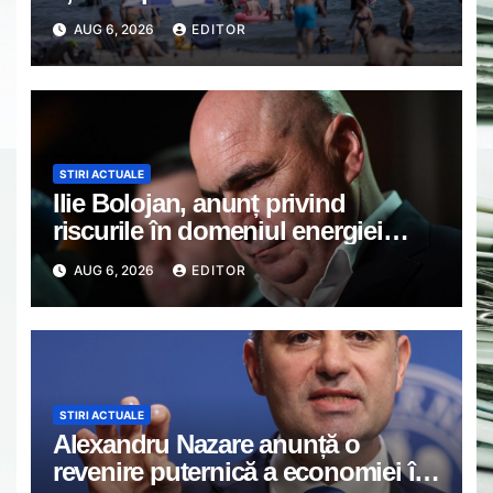
AUG 6, 2026
EDITOR
STIRI ACTUALE
Ilie Bolojan, anunț privind
riscurile în domeniul energiei
electrice. Ce a decis Guvernul
AUG 6, 2026
EDITOR
STIRI ACTUALE
Alexandru Nazare anunță o
revenire puternică a economiei în