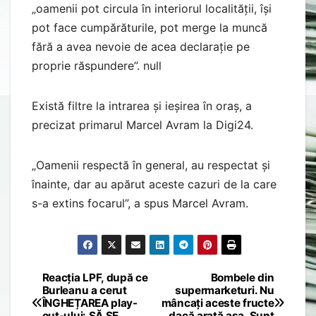
„oamenii pot circula în interiorul localității, își
pot face cumpărăturile, pot merge la muncă
fără a avea nevoie de acea declarație pe
proprie răspundere”. null
Există filtre la intrarea și ieșirea în oraș, a
precizat primarul Marcel Avram la Digi24.
„Oamenii respectă în general, au respectat și
înainte, dar au apărut aceste cazuri de la care
s-a extins focarul”, a spus Marcel Avram.
Reacția LPF, după ce
Bombele din
Post
Burleanu a cerut
supermarketuri. Nu
ÎNGHEȚAREA play-
mâncați aceste fructe
navigation
out-ului: SĂ SE
dacă arată așa. Sunt