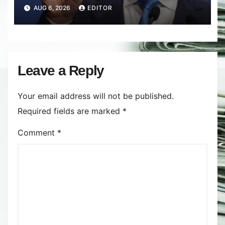
2027: Inflația va scădea, consumul
AUG 6, 2026
EDITOR
va crește
Leave a Reply
Your email address will not be published.
Required fields are marked
*
Comment
*