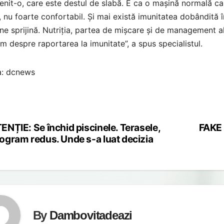
nit-o, care este destul de slabă. E ca o mașină normală car
, nu foarte confortabil. Și mai există imunitatea dobândită î
ne sprijină. Nutriția, partea de mișcare și de management a
m despre raportarea la imunitate”, a spus specialistul.
a: dcnews
ENȚIE: Se închid piscinele. Terasele,
FAKE 
st
ogram redus. Unde s-a luat decizia
vigation
By
Dambovitadeazi