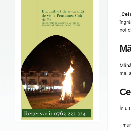
„
Cel 
îngră
noi d
Mă
Mănân
mai 
Ce
În ul
„Imun