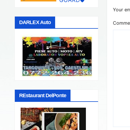
Your em
DARLEX Auto
Comme
REstaurant DelPonte