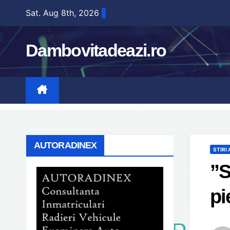
Skip
Sat. Aug 8th, 2026
to
content
Dambovitadeazi.ro
AUTORADINEX
STIRI
”S
pi