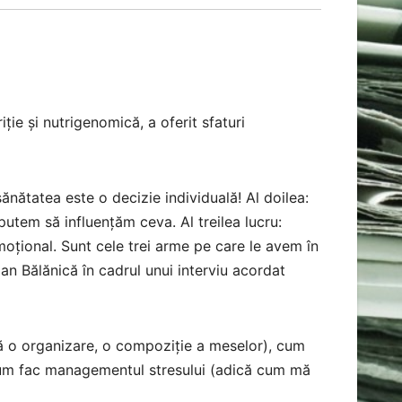
iție și nutrigenomică, a oferit sfaturi
 sănătatea este o decizie individuală! Al doilea:
utem să influențăm ceva. Al treilea lucru:
moțional. Sunt cele trei arme pe care le avem în
Ioan Bălănică în cadrul unui interviu acordat
ă o organizare, o compoziție a meselor), cum
 cum fac managementul stresului (adică cum mă