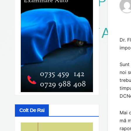
Dr. F
impor
Sunt 
noi s
trebu
timpu
DCNe
Colt De Rai
Mai d
mă mi
rapor