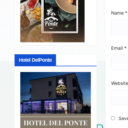
Name
*
Email
*
Hotel DelPonte
Websit
Save