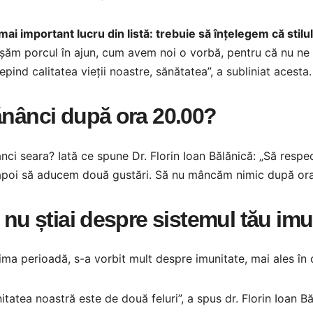
mai important lucru din listă: trebuie să înțelegem că stilu
șăm porcul în ajun, cum avem noi o vorbă, pentru că nu ne 
epind calitatea vieții noastre, sănătatea”, a subliniat acesta.
nânci după ora 20.00?
ci seara? Iată ce spune Dr. Florin Ioan Bălănică: „Să respec
apoi să aducem două gustări. Să nu mâncăm nimic după ora 
 nu știai despre sistemul tău imu
tima perioadă, s-a vorbit mult despre imunitate, mai ales în
itatea noastră este de două feluri”, a spus dr. Florin Ioan B