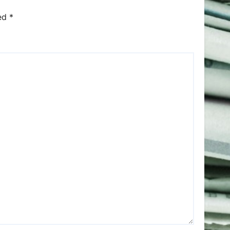
ked
*