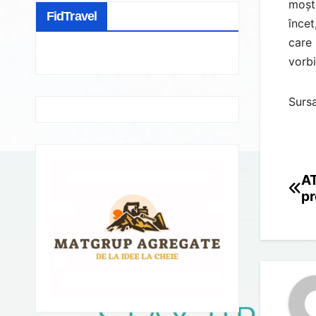
moște
FidTravel
încet
care 
vorbi
Surs
AT
Po
pr
na