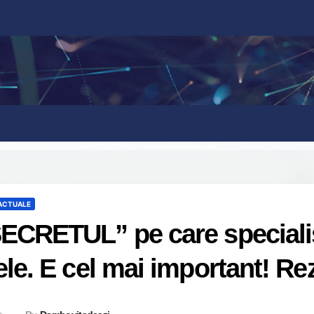
 ACTUALE
ECRETUL” pe care specialiști
ele. E cel mai important! R