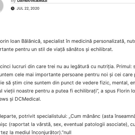
By
Dambovitadeazi
JUL 22, 2020
lorin Ioan Bălănică, specialist în medicină personalizată, nutr
tante pentru un stil de viață sănătos și echilibrat.
cinci lucruri din care trei nu au legătură cu nutriția. Primul:
untem cele mai importante persoane pentru noi și cei care p
ie să știm cine suntem din punct de vedere fizic, mental, e
l vieții noastre pentru a putea fi echilibrați”, a spus Florin 
ws și DCMedical.
eparte, potrivit specialistului: „Cum mănânc (asta înseamn
șc (raportat la vârstă, sex, eventual patologii asociate),
tez la mediul înconjurător).”null