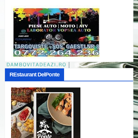
REstaurant DelPonte