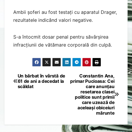
Ambii șoferi au fost testați cu aparatul Drager,
rezultatele indicând valori negative.
S-a întocmit dosar penal pentru săvârșirea
infracțiunii de vătămare corporală din culpă.
Un bărbat în vârstă de
Constantin Ana,
Post
61 de ani a decedat la
primar Pucioasa: Cei
scăldat
care anunțau
navigation
resetarea clasei
politice sunt primii
care uzează de
aceleași obiceiuri
mărunte