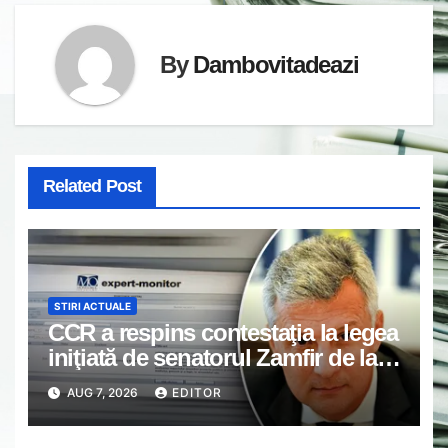
By
Dambovitadeazi
Related Post
STIRI ACTUALE
CCR a respins contestaţia la legea
iniţiată de senatorul Zamfir de la
PSD, care permite reluarea
AUG 7, 2026
EDITOR
construcţiei hidrocentralelor din
zonele protejate