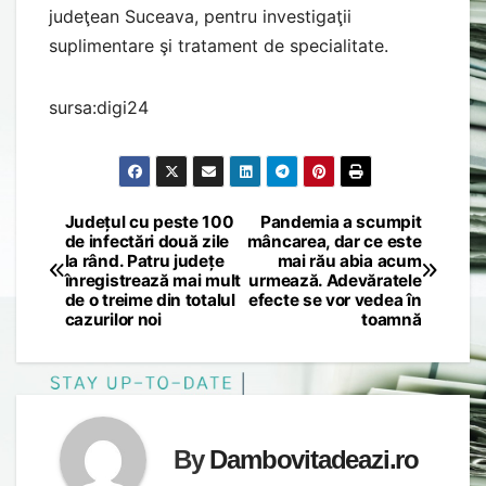
judeţean Suceava, pentru investigaţii
suplimentare şi tratament de specialitate.
sursa:digi24
Județul cu peste 100
Pandemia a scumpit
Post
de infectări două zile
mâncarea, dar ce este
la rând. Patru județe
mai rău abia acum
navigation
înregistrează mai mult
urmează. Adevăratele
de o treime din totalul
efecte se vor vedea în
cazurilor noi
toamnă
By
Dambovitadeazi.ro