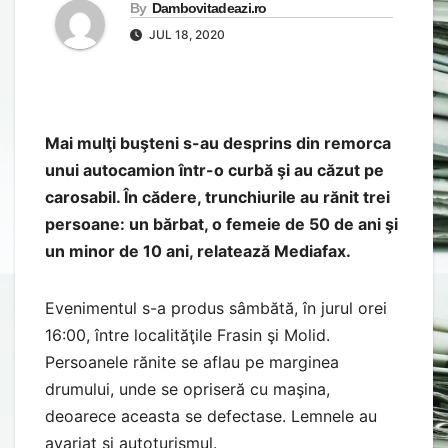
By
Dambovitadeazi.ro
JUL 18, 2020
Mai mulţi buşteni s-au desprins din remorca
unui autocamion într-o curbă şi au căzut pe
carosabil. În cădere, trunchiurile au rănit trei
persoane: un bărbat, o femeie de 50 de ani şi
un minor de 10 ani, relatează Mediafax.
Evenimentul s-a produs sâmbătă, în jurul orei
16:00, între localităţile Frasin şi Molid.
Persoanele rănite se aflau pe marginea
drumului, unde se opriseră cu maşina,
deoarece aceasta se defectase. Lemnele au
avariat şi autoturismul.