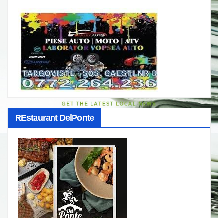
REstaurant DelPonte