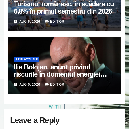
Turismul românesc, în scădere cu
6,8% în primul semestru din 2026
AUG 6, 2026
EDITOR
STIRI ACTUALE
Ilie Bolojan, anunț privind
riscurile în domeniul energiei
electrice. Ce a decis Guvernul
AUG 6, 2026
EDITOR
Leave a Reply