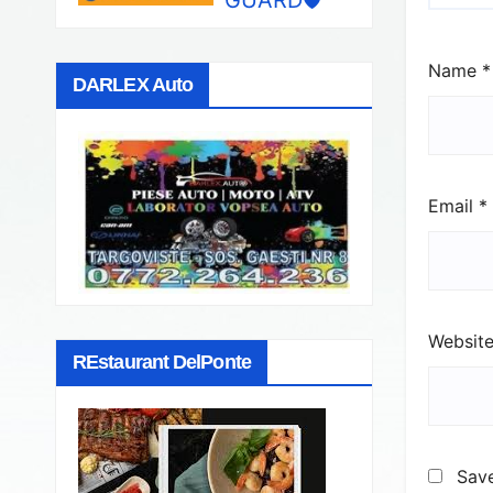
Name
*
DARLEX Auto
Email
*
Websit
REstaurant DelPonte
Save