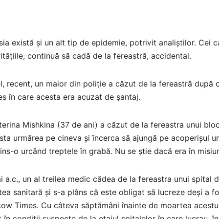
sia există și un alt tip de epidemie, potrivit analiștilor. Cei 
itățiile, continuă să cadă de la fereastră, accidental.
l, recent, un maior din poliție a căzut de la fereastră după 
s în care acesta era acuzat de șantaj.
erina Mishkina (37 de ani) a căzut de la fereastra unui blo
ista urmărea pe cineva și încerca să ajungă pe acoperișul u
ins-o urcând treptele în grabă. Nu se știe dacă era în misiu
i a.c., un al treilea medic cădea de la fereastra unui spital d
tea sanitară și s-a plâns că este obligat să lucreze deși a 
w Times. Cu câteva săptămâni înainte de moartea acestuia,
 în condiții suspecte de la etajul spitalelor în care lucrau, î