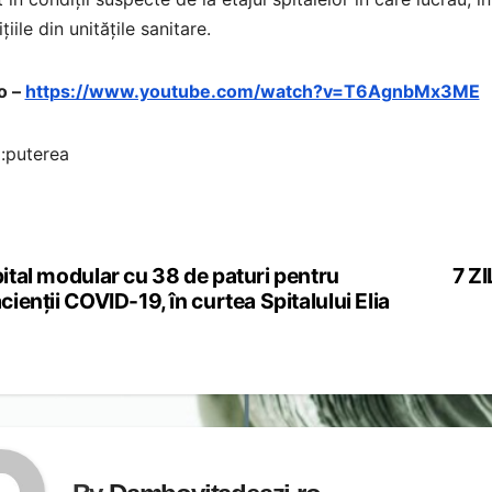
țiile din unitățile sanitare.
o –
https://www.youtube.com/watch?v=T6AgnbMx3ME
:puterea
ital modular cu 38 de paturi pentru
7 Z
st
cienții COVID-19, în curtea Spitalului Elia
vigation