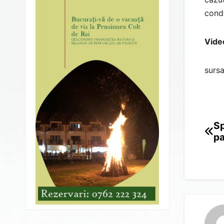
condi
Vide
sursa
Sp
Po
pa
na