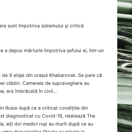
care sunt împotriva sistemului și critică
ce a depus mărturie împotriva șefului ei, într-un
c de 9 etaje din orașul Khabarovsk. Se pare că
nei clădiri. Camerele de supraveghere au
ne, era îmbrăcată în civil…
in Rusia după ce a criticat condițiile din
fost diagnosticat cu Covid-19, relatează The
 alți doi medici ruși au murit după ce au
n urma dezvoluirilor făcute cu privire la