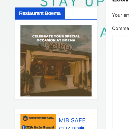
Restaurant Boema
Your em
Comme
MIB SAFE
GUARD🛡️