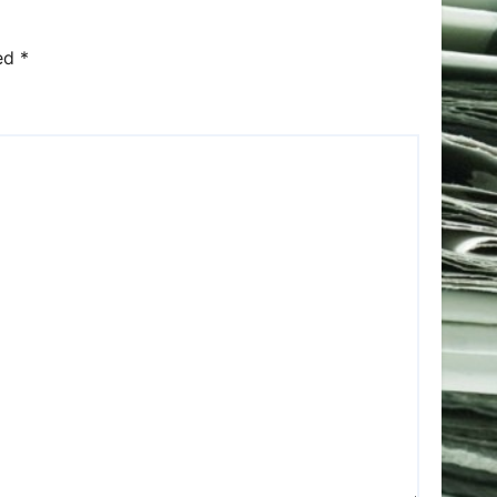
ked
*