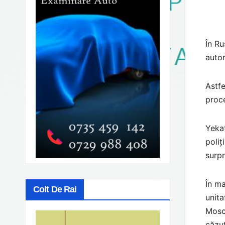
În Ru
autor
Astfe
proce
Yekat
poliț
surpr
În ma
Colt De Rai
unita
Mosco
căzut