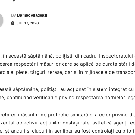
By
Dambovitadeazi
JUL 17, 2020
c, în această săptămână, polițiștii din cadrul Inspectoratulu
icarea respectării măsurilor care se aplică pe durata stării 
ciale, piețe, târguri, terase, dar și în mijloacele de transpo
eastă săptămână, polițiștii au acționat în sistem integrat cu c
ne, continuând verificările privind respectarea normelor lega
ctarea măsurilor de protecție sanitară și a celor privind d
zentat obiectivul acțiunilor desfășurate, astfel că agenții e
e, ștranduri și cluburi în aer liber au fost controlați cu prior