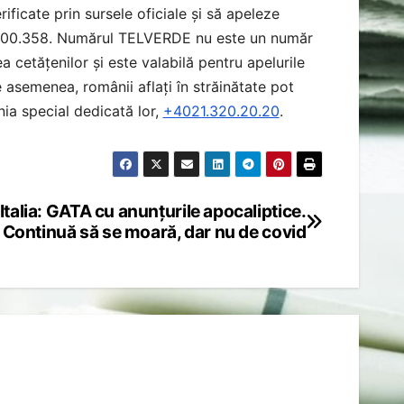
ificate prin sursele oficiale și să apeleze
0.800.358. Numărul TELVERDE nu este un număr
a cetățenilor și este valabilă pentru apelurile
e asemenea, românii aflați în străinătate pot
nia special dedicată lor,
+4021.320.20.20
.
Italia: GATA cu anunțurile apocaliptice.
Continuă să se moară, dar nu de covid