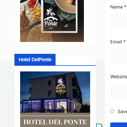
Name
*
Email
*
Hotel DelPonte
Websit
Save