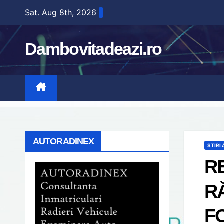
Skip
Sat. Aug 8th, 2026
to
content
Dambovitadeazi.ro
AUTORADINEX
STIRI
R
R
F