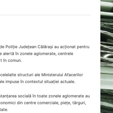
i de Poliție Județean Călărași au acționat pentru
de alertă în zonele aglomerate, centrele
rt în comun.
elelalte structuri ale Ministerului Afacerilor
le impuse în contextul situației actuale.
istanțarea socială în toate zonele aglomerate au
conomici din centre comerciale, piețe, târguri,
itate.