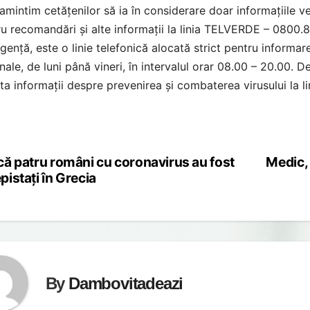
amintim cetățenilor să ia în considerare doar informațiile ver
ru recomandări și alte informații la linia TELVERDE – 080
gență, este o linie telefonică alocată strict pentru informare
nale, de luni până vineri, în intervalul orar 08.00 – 20.00. D
ita informații despre prevenirea și combaterea virusului la li
că patru români cu coronavirus au fost
Medic, 
st
pistați în Grecia
vigation
By
Dambovitadeazi