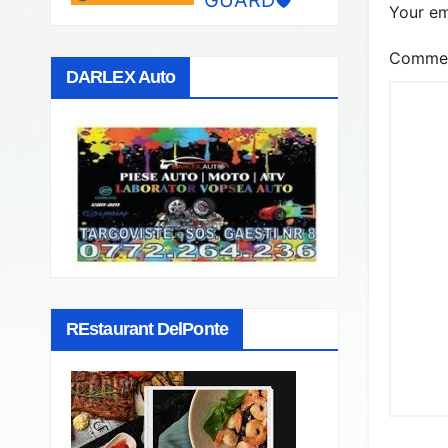
Your em
Comme
DARLEX Auto
REstaurant DelPonte