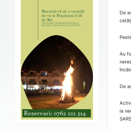
De as
cetăț
Peste
Au fo
neres
încăl
De as
Activ
la ne
SARS