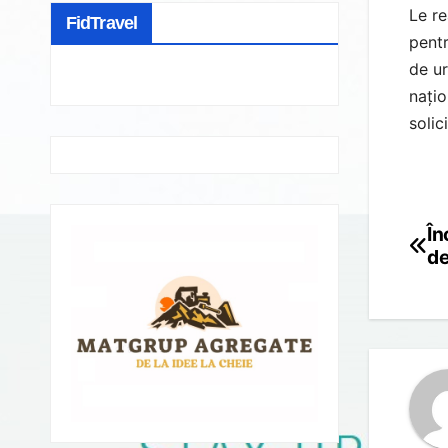
Le re
FidTravel
pent
de ur
națio
solic
În
Po
de
na