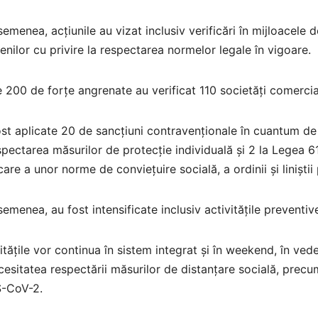
emenea, acțiunile au vizat inclusiv verificări în mijloacele
enilor cu privire la respectarea normelor legale în vigoare.
 200 de forțe angrenate au verificat 110 societăți comercial
st aplicate 20 de sancțiuni contravenționale în cuantum de 
pectarea măsurilor de protecție individuală și 2 la Legea 6
care a unor norme de conviețuire socială, a ordinii și liniștii
emenea, au fost intensificate inclusiv activitățile preventi
itățile vor continua în sistem integrat și în weekend, în vede
cesitatea respectării măsurilor de distanțare socială, precum și
-CoV-2.