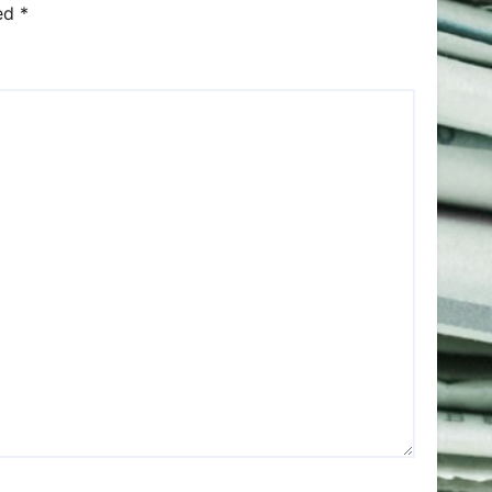
ked
*