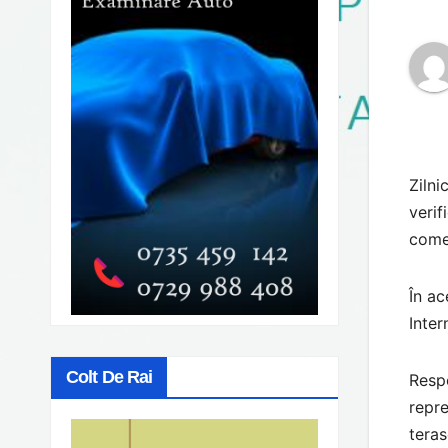
Zilni
verif
comer
În ac
Inter
Colt De Rai
Respe
repre
teras